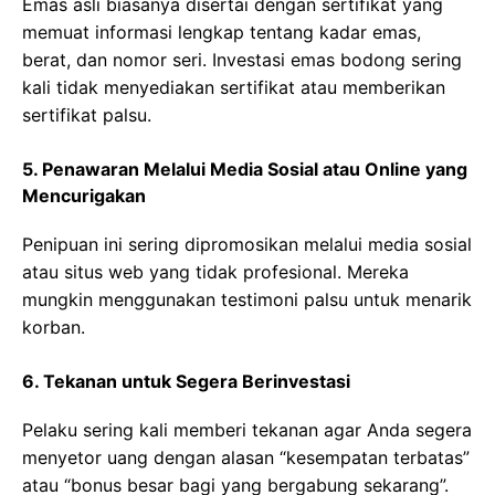
Emas asli biasanya disertai dengan sertifikat yang
memuat informasi lengkap tentang kadar emas,
berat, dan nomor seri. Investasi emas bodong sering
kali tidak menyediakan sertifikat atau memberikan
sertifikat palsu.
5. Penawaran Melalui Media Sosial atau Online yang
Mencurigakan
Penipuan ini sering dipromosikan melalui media sosial
atau situs web yang tidak profesional. Mereka
mungkin menggunakan testimoni palsu untuk menarik
korban.
6. Tekanan untuk Segera Berinvestasi
Pelaku sering kali memberi tekanan agar Anda segera
menyetor uang dengan alasan “kesempatan terbatas”
atau “bonus besar bagi yang bergabung sekarang”.