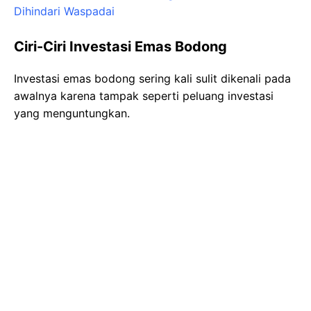
Dihindari Waspadai
Ciri-Ciri Investasi Emas Bodong
Investasi emas bodong sering kali sulit dikenali pada
awalnya karena tampak seperti peluang investasi
yang menguntungkan.