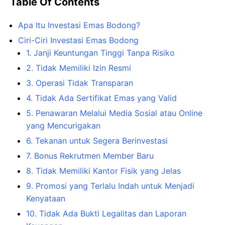
Table Of Contents
Apa Itu Investasi Emas Bodong?
Ciri-Ciri Investasi Emas Bodong
1. Janji Keuntungan Tinggi Tanpa Risiko
2. Tidak Memiliki Izin Resmi
3. Operasi Tidak Transparan
4. Tidak Ada Sertifikat Emas yang Valid
5. Penawaran Melalui Media Sosial atau Online
yang Mencurigakan
6. Tekanan untuk Segera Berinvestasi
7. Bonus Rekrutmen Member Baru
8. Tidak Memiliki Kantor Fisik yang Jelas
9. Promosi yang Terlalu Indah untuk Menjadi
Kenyataan
10. Tidak Ada Bukti Legalitas dan Laporan