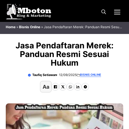
Langsung
Me
ke
isi
Home
»
Bisnis Online
»
Jasa Pendaftaran Merek: Panduan Resmi Sesuai
Hukum
Jasa Pendaftaran Merek:
Panduan Resmi Sesuai
Hukum
Taufiq Setiawan
12/09/2025
BISNIS ONLINE
Aa