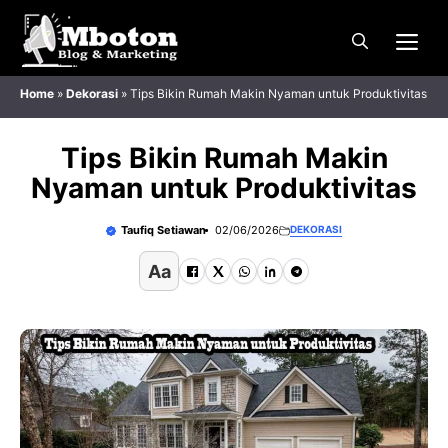
Langsung
Me
ke
isi
Home
»
Dekorasi
»
Tips Bikin Rumah Makin Nyaman untuk Produktivitas
Tips Bikin Rumah Makin
Nyaman untuk Produktivitas
Taufiq Setiawan
02/06/2026
DEKORASI
Aa