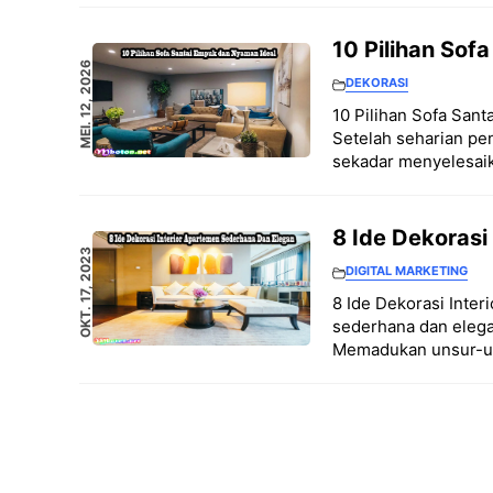
10 Pilihan Sof
MEI. 12, 2026
DEKORASI
10 Pilihan Sofa San
Setelah seharian pe
sekadar menyelesai
8 Ide Dekorasi
OKT. 17, 2023
DIGITAL MARKETING
8 Ide Dekorasi Inte
sederhana dan elega
Memadukan unsur-un