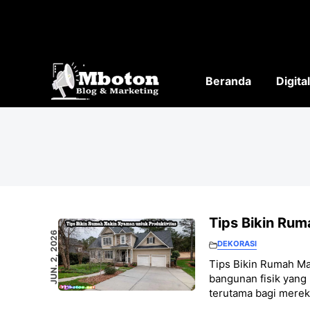
Langsung
ke
isi
Beranda
Digita
Tips Bikin Ru
JUN. 2, 2026
DEKORASI
Tips Bikin Rumah M
bangunan fisik yang
terutama bagi merek