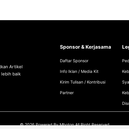
Sponsor & Kerjasama
Le
Daftar Sponsor
Ped
kan Artikel
Info Iklan / Media Kit
Keb
lebih baik
Kirim Tulisan / Kontribusi
Sya
Partner
Keb
Dis
© 2026 Powered By Mboton All Right Reserved