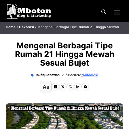
Langsung
Me
ke
isi
Home
»
Dekorasi
»
Mengenal Berbagai Tipe Rumah 21 Hingga Mewah
Sesuai Bujet
Mengenal Berbagai Tipe
Rumah 21 Hingga Mewah
Sesuai Bujet
Taufiq Setiawan
31/05/2026
DEKORASI
Aa