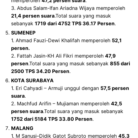
memperoleh
47,2 persen suara
.
3. Abdus Salam-Ifan Ariadna Wijaya memperoleh
21,4 persen suara
.Total suara yang masuk
sebanyak
1719 dari 4752 TPS 36.17 Persen
.
SUMENEP
1. Ahmad Fauzi-Dewi Khalifah memperoleh
52,1
persen.
2. Fattah Jasin-KH Ali Fikri memperoleh
47,9
persen
.Total suara yang masuk sebanyak
855 dari
2500 TPS 34.20 Persen
.
KOTA SURABAYA
1. Eri Cahyadi – Armuji unggul dengan
57,5 persen
suara
.
2. Machfud Arifin – Mujiaman memperoleh
42,5
persen suara
.Total suara yang masuk sebanyak
1752 dari 5184 TPS 33.80 Persen
.
MALANG
1. M Sanusi–Didik Gatot Subroto memperoleh
45,3