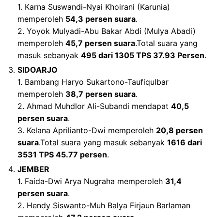
1. Karna Suswandi-Nyai Khoirani (Karunia)
memperoleh
54,3 persen suara
.
2. Yoyok Mulyadi-Abu Bakar Abdi (Mulya Abadi)
memperoleh
45,7 persen suara
.Total suara yang
masuk sebanyak
495 dari 1305 TPS 37.93 Persen
.
SIDOARJO
1. Bambang Haryo Sukartono-Taufiqulbar
memperoleh
38,7 persen suara
.
2. Ahmad Muhdlor Ali-Subandi mendapat
40,5
persen suara
.
3. Kelana Aprilianto-Dwi memperoleh
20,8 persen
suara
.Total suara yang masuk sebanyak
1616 dari
3531 TPS 45.77 persen
.
JEMBER
1. Faida-Dwi Arya Nugraha memperoleh
31,4
persen suara
.
2. Hendy Siswanto-Muh Balya Firjaun Barlaman