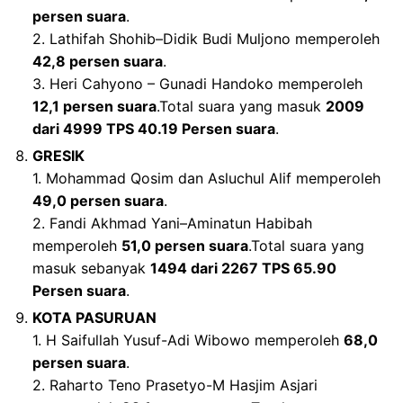
persen suara
.
2. Lathifah Shohib–Didik Budi Muljono memperoleh
42,8 persen suara
.
3. Heri Cahyono – Gunadi Handoko memperoleh
12,1 persen suara
.Total suara yang masuk
2009
dari 4999 TPS 40.19 Persen
suara
.
GRESIK
1. Mohammad Qosim dan Asluchul Alif memperoleh
49,0 persen
suara
.
2. Fandi Akhmad Yani–Aminatun Habibah
memperoleh
51,0 persen
suara
.Total suara yang
masuk sebanyak
1494 dari 2267 TPS 65.90
Persen suara
.
KOTA PASURUAN
1. H Saifullah Yusuf-Adi Wibowo memperoleh
68,0
persen suara
.
2. Raharto Teno Prasetyo-M Hasjim Asjari