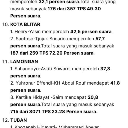
memperoleh
32,1 persen suara
.Total suara yang
masuk sebanyak
176 dari 357 TPS 49.30
Persen suara
.
KOTA BLITAR
1. Henry-Yasin memperoleh
42,5 persen suara
.
2. Santoso-Tjujuk Sunario memperoleh
57,7
persen suara
.Total suara yang masuk sebanyak
187 dari 259 TPS 72.20 Persen suara
.
LAMONGAN
1. Suhandoyo-Astiti Suwarni memperoleh
37,3
persen suara
.
2. Yuhronur Effendi-KH Abdul Rouf mendapat
41,8
persen suara
.
3. Kartika Hidayati-Saim mendapat
20,8
persen suara
.Total suara yang masuk sebanyak
715 dari 3071 TPS 23.28 Persen suara
.
TUBAN
1. Khozanah Hidayati- Muhammad Anwar