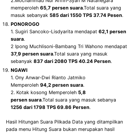
2.Mochammad Nur Arifin-Syah M Natanegara
memperoleh
65,7 persen suara
.Total suara yang
masuk sebanyak
585 dari 1550 TPS 37.74 Pesen
.
PONOROGO
1. Sugiri Sancoko-Lisdyarita mendapat
62,1 persen
suara
.
2 Ipong Muchlisoni-Bambang Tri Wahono mendapat
37,9 persen suara
.Total suara yang masuk
sebanyak
837 dari 2080 TPS 40.24 Persen
.
NGAWI
1. Ony Anwar-Dwi Rianto Jatmiko
Memperoleh
94,2 persen suara
.
2. Kotak kosong Memperoleh
5,8
persen suara
.Total suara yang masuk sebanya
1256 dari 1798 TPS 69.86 Persen
.
Hasil Hitungan Suara Pilkada Data yang ditampilkan
pada menu Hitung Suara bukan merupakan hasil