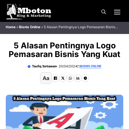
Langsung
Me
ke
isi
Home
»
Bisnis Online
»
5 Alasan Pentingnya Logo Pemasaran Bisnis
Yang Kuat
5 Alasan Pentingnya Logo
Pemasaran Bisnis Yang Kuat
Taufiq Setiawan
20/04/2024
BISNIS ONLINE
Aa