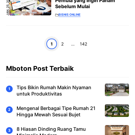
JAN. 25, 2026
Pemula yang Ingin Paham
Sebelum Mulai
BISNIS ONLINE
Halaman
Halaman
Halaman
1
2
…
142
Mboton Post Terbaik
Tips Bikin Rumah Makin Nyaman
untuk Produktivitas
Mengenal Berbagai Tipe Rumah 21
Hingga Mewah Sesuai Bujet
8 Hiasan Dinding Ruang Tamu