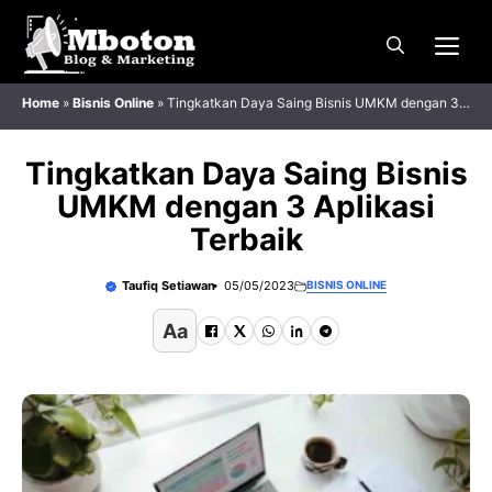
Langsung
Me
ke
isi
Home
»
Bisnis Online
»
Tingkatkan Daya Saing Bisnis UMKM dengan 3
Aplikasi Terbaik
Tingkatkan Daya Saing Bisnis
UMKM dengan 3 Aplikasi
Terbaik
Taufiq Setiawan
05/05/2023
BISNIS ONLINE
Aa