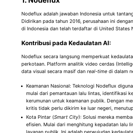
1. Nodeflux
Nodeflux adalah jawaban Indonesia untuk tantang
Didirikan pada tahun 2016, perusahaan ini denga
di Indonesia dan telah terdaftar di United States
Kontribusi pada Kedaulatan AI:
Nodeflux secara langsung memperkuat kedaulat
perkotaan. Platform analitik video cerdas (Inte
data visual secara masif dan
real-time
di dalam ne
Keamanan Nasional: Teknologi Nodeflux digunak
mulai dari pemantauan lalu lintas, identifikasi 
kerumunan untuk keamanan publik. Dengan meng
kritis tidak perlu dikirim ke luar negeri, menut
Kota Pintar (
Smart City
): Solusi mereka memba
efisien. Mulai dari menghitung kepadatan lalu 
layanan publik. Ini adalah perwujudan kedaula