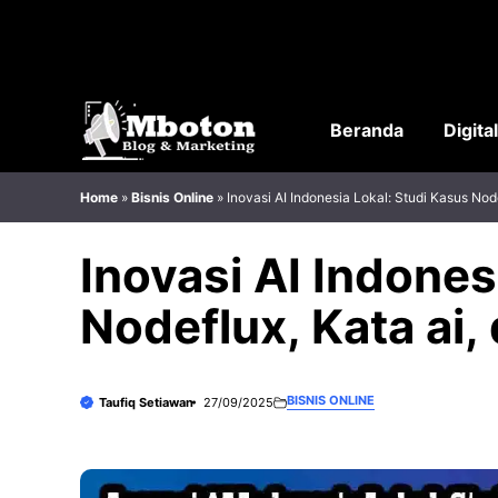
Langsung
ke
isi
Beranda
Digita
Home
»
Bisnis Online
»
Inovasi AI Indonesia Lokal: Studi Kasus Node
Inovasi AI Indones
Nodeflux, Kata ai,
BISNIS ONLINE
Taufiq Setiawan
27/09/2025