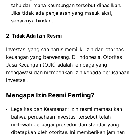
tahu dari mana keuntungan tersebut dihasilkan.
Jika tidak ada penjelasan yang masuk akal,
sebaiknya hindari.
2. Tidak Ada Izin Resmi
Investasi yang sah harus memiliki izin dari otoritas
keuangan yang berwenang. Di Indonesia, Otoritas
Jasa Keuangan (OJK) adalah lembaga yang
mengawasi dan memberikan izin kepada perusahaan
investasi.
Mengapa Izin Resmi Penting?
Legalitas dan Keamanan: Izin resmi memastikan
bahwa perusahaan investasi tersebut telah
melewati berbagai prosedur dan standar yang
ditetapkan oleh otoritas. Ini memberikan jaminan