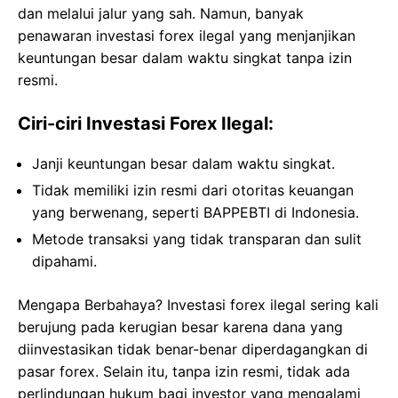
dan melalui jalur yang sah. Namun, banyak
penawaran investasi forex ilegal yang menjanjikan
keuntungan besar dalam waktu singkat tanpa izin
resmi.
Ciri-ciri Investasi Forex Ilegal:
Janji keuntungan besar dalam waktu singkat.
Tidak memiliki izin resmi dari otoritas keuangan
yang berwenang, seperti BAPPEBTI di Indonesia.
Metode transaksi yang tidak transparan dan sulit
dipahami.
Mengapa Berbahaya? Investasi forex ilegal sering kali
berujung pada kerugian besar karena dana yang
diinvestasikan tidak benar-benar diperdagangkan di
pasar forex. Selain itu, tanpa izin resmi, tidak ada
perlindungan hukum bagi investor yang mengalami