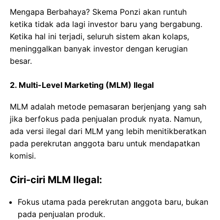
Mengapa Berbahaya? Skema Ponzi akan runtuh
ketika tidak ada lagi investor baru yang bergabung.
Ketika hal ini terjadi, seluruh sistem akan kolaps,
meninggalkan banyak investor dengan kerugian
besar.
2. Multi-Level Marketing (MLM) Ilegal
MLM adalah metode pemasaran berjenjang yang sah
jika berfokus pada penjualan produk nyata. Namun,
ada versi ilegal dari MLM yang lebih menitikberatkan
pada perekrutan anggota baru untuk mendapatkan
komisi.
Ciri-ciri MLM Ilegal:
Fokus utama pada perekrutan anggota baru, bukan
pada penjualan produk.