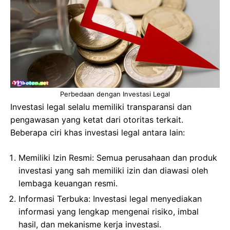
Perbedaan dengan Investasi Legal
Investasi legal selalu memiliki transparansi dan
pengawasan yang ketat dari otoritas terkait.
Beberapa ciri khas investasi legal antara lain:
Memiliki Izin Resmi: Semua perusahaan dan produk
investasi yang sah memiliki izin dan diawasi oleh
lembaga keuangan resmi.
Informasi Terbuka: Investasi legal menyediakan
informasi yang lengkap mengenai risiko, imbal
hasil, dan mekanisme kerja investasi.