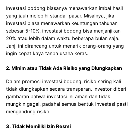
Investasi bodong biasanya menawarkan imbal hasil
yang jauh melebihi standar pasar. Misalnya, jika
investasi biasa menawarkan keuntungan tahunan
sebesar 5-10%, investasi bodong bisa menjanjikan
20% atau lebih dalam waktu beberapa bulan saja.
Janji ini dirancang untuk menarik orang-orang yang
ingin cepat kaya tanpa usaha keras.
2. Minim atau Tidak Ada Risiko yang Diungkapkan
Dalam promosi investasi bodong, risiko sering kali
tidak diungkapkan secara transparan. Investor diberi
gambaran bahwa investasi ini aman dan tidak
mungkin gagal, padahal semua bentuk investasi pasti
mengandung risiko.
3. Tidak Memiliki Izin Resmi