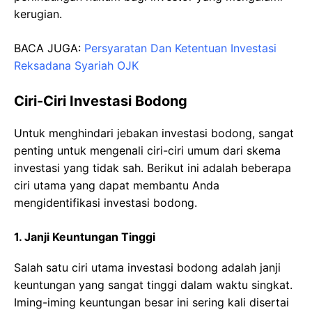
kerugian.
BACA JUGA:
Persyaratan Dan Ketentuan Investasi
Reksadana Syariah OJK
Ciri-Ciri Investasi Bodong
Untuk menghindari jebakan investasi bodong, sangat
penting untuk mengenali ciri-ciri umum dari skema
investasi yang tidak sah. Berikut ini adalah beberapa
ciri utama yang dapat membantu Anda
mengidentifikasi investasi bodong.
1. Janji Keuntungan Tinggi
Salah satu ciri utama investasi bodong adalah janji
keuntungan yang sangat tinggi dalam waktu singkat.
Iming-iming keuntungan besar ini sering kali disertai