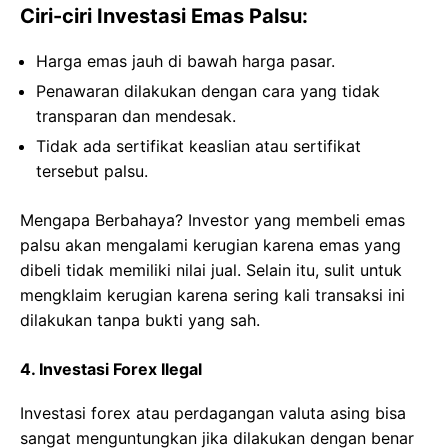
Ciri-ciri Investasi Emas Palsu:
Harga emas jauh di bawah harga pasar.
Penawaran dilakukan dengan cara yang tidak
transparan dan mendesak.
Tidak ada sertifikat keaslian atau sertifikat
tersebut palsu.
Mengapa Berbahaya? Investor yang membeli emas
palsu akan mengalami kerugian karena emas yang
dibeli tidak memiliki nilai jual. Selain itu, sulit untuk
mengklaim kerugian karena sering kali transaksi ini
dilakukan tanpa bukti yang sah.
4. Investasi Forex Ilegal
Investasi forex atau perdagangan valuta asing bisa
sangat menguntungkan jika dilakukan dengan benar