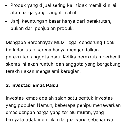
Produk yang dijual sering kali tidak memiliki nilai
atau harga yang sangat mahal.
Janji keuntungan besar hanya dari perekrutan,
bukan dari penjualan produk.
Mengapa Berbahaya? MLM ilegal cenderung tidak
berkelanjutan karena hanya mengandalkan
perekrutan anggota baru. Ketika perekrutan berhenti,
skema ini akan runtuh, dan anggota yang bergabung
terakhir akan mengalami kerugian.
3. Investasi Emas Palsu
Investasi emas adalah salah satu bentuk investasi
yang populer. Namun, beberapa penipu menawarkan
emas dengan harga yang terlalu murah, yang
ternyata tidak memiliki nilai jual yang sebenarnya.