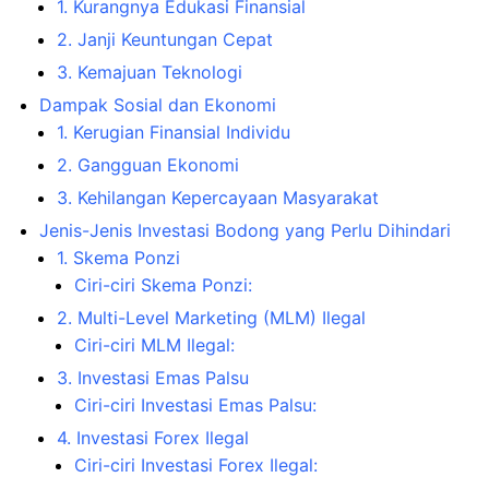
1. Kurangnya Edukasi Finansial
2. Janji Keuntungan Cepat
3. Kemajuan Teknologi
Dampak Sosial dan Ekonomi
1. Kerugian Finansial Individu
2. Gangguan Ekonomi
3. Kehilangan Kepercayaan Masyarakat
Jenis-Jenis Investasi Bodong yang Perlu Dihindari
1. Skema Ponzi
Ciri-ciri Skema Ponzi:
2. Multi-Level Marketing (MLM) Ilegal
Ciri-ciri MLM Ilegal:
3. Investasi Emas Palsu
Ciri-ciri Investasi Emas Palsu:
4. Investasi Forex Ilegal
Ciri-ciri Investasi Forex Ilegal: