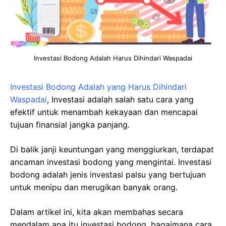
Investasi Bodong Adalah Harus Dihindari Waspadai
Investasi Bodong Adalah yang Harus Dihindari
Waspadai
, Investasi adalah salah satu cara yang
efektif untuk menambah kekayaan dan mencapai
tujuan finansial jangka panjang.
Di balik janji keuntungan yang menggiurkan, terdapat
ancaman investasi bodong yang mengintai. Investasi
bodong adalah jenis investasi palsu yang bertujuan
untuk menipu dan merugikan banyak orang.
Dalam artikel ini, kita akan membahas secara
mendalam apa itu investasi bodong, bagaimana cara