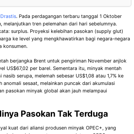
Drastis
. Pada perdagangan terbaru tanggal 1 Oktober
n, melanjutkan tren pelemahan dari hari sebelumnya.
ata: surplus. Proyeksi kelebihan pasokan (supply glut)
harga ke level yang mengkhawatirkan bagi negara-negara
ra konsumen.
ntah berjangka Brent untuk pengiriman November anjlok
evel US$67,02 per barel. Sementara itu, minyak mentah
i nasib serupa, melemah sebesar US$1,08 atau 1,7% ke
ah anomali sesaat, melainkan puncak dari akumulasi
an pasokan minyak global akan jauh melampaui
linya Pasokan Tak Terduga
nyal kuat dari aliansi produsen minyak OPEC+, yang