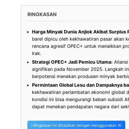
RINGKASAN
Harga Minyak Dunia Anjlok Akibat Surplus 
barel dipicu oleh kekhawatiran pasar akan 
rencana agresif OPEC+ untuk menaikkan pro
Irak.
Strategi OPEC+ Jadi Pemicu Utama:
Aliansi
signifikan pada November 2025. Langkah in
berpotensi menekan produsen minyak berbiaya
Permintaan Global Lesu dan Dampaknya bag
kekhawatiran perlambatan ekonomi global d
kondisi ini bisa mengurangi beban subsidi AP
dapat menekan pendapatan negara dari sekt
ℹ️ Ringkasan ini dihasilkan dengan menggunakan AI