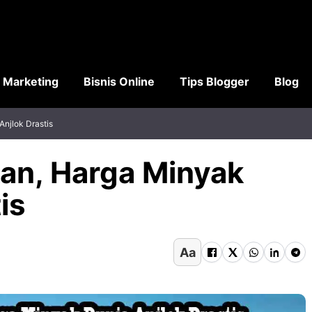
l Marketing
Bisnis Online
Tips Blogger
Blog
Anjlok Drastis
kan, Harga Minyak
is
Aa