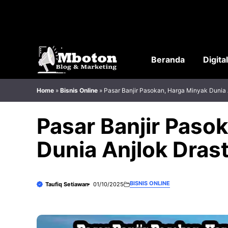
Langsung
ke
isi
Beranda
Digita
Home
»
Bisnis Online
»
Pasar Banjir Pasokan, Harga Minyak Dunia 
Pasar Banjir Paso
Dunia Anjlok Drast
BISNIS ONLINE
Taufiq Setiawan
01/10/2025