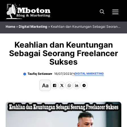
Langsung
Me
ke
isi
Home
»
Digital Marketing
»
Keahlian dan Keuntungan Sebagai Seorang
Freelancer Sukses
Keahlian dan Keuntungan
Sebagai Seorang Freelancer
Sukses
Taufiq Setiawan
16/07/2023
DIGITAL MARKETING
Aa