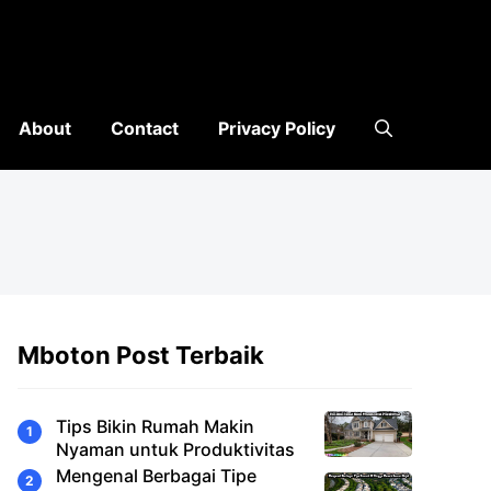
About
Contact
Privacy Policy
Mboton Post Terbaik
Tips Bikin Rumah Makin
Nyaman untuk Produktivitas
Mengenal Berbagai Tipe