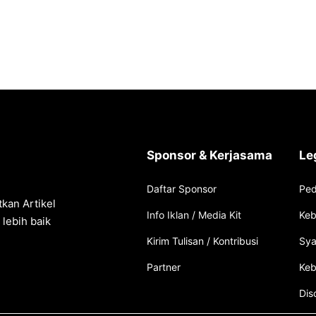
Sponsor & Kerjasama
Le
Daftar Sponsor
Ped
kan Artikel
Info Iklan / Media Kit
Keb
lebih baik
Kirim Tulisan / Kontribusi
Sya
Partner
Keb
Dis