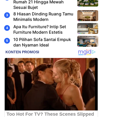
Rumah 21 Hingga Mewah
Sesuai Bujet
8 Hiasan Dinding Ruang Tamu
Minimalis Modern
Apa Itu Furniture? Intip Set
Furniture Modern Estetis
10 Pilihan Sofa Santai Empuk
dan Nyaman Ideal