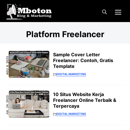
Langsung
Me
ke
isi
Platform Freelancer
Sample Cover Letter
AGU. 8, 2023
Freelancer: Contoh, Gratis
Template
DIGITAL MARKETING
10 Situs Website Kerja
JUL. 24, 2023
Freelancer Online Terbaik &
Terpercaya
DIGITAL MARKETING