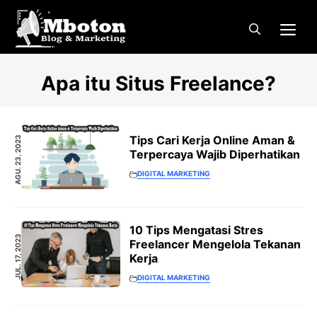
Langsung
Me
ke
isi
Apa itu Situs Freelance?
Tips Cari Kerja Online Aman &
AGU. 23, 2023
Terpercaya Wajib Diperhatikan
DIGITAL MARKETING
10 Tips Mengatasi Stres
JUL. 17, 2023
Freelancer Mengelola Tekanan
Kerja
DIGITAL MARKETING