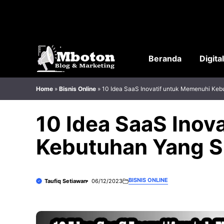
Langsung
ke
isi
Beranda
Digita
Home
»
Bisnis Online
»
10 Idea SaaS Inovatif untuk Memenuhi Keb
10 Idea SaaS Inov
Kebutuhan Yang S
BISNIS ONLINE
Taufiq Setiawan
06/12/2023