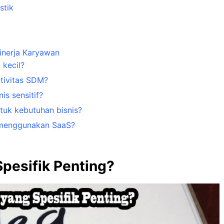
stik
inerja Karyawan
 kecil?
tivitas SDM?
s sensitif?
tuk kebutuhan bisnis?
 menggunakan SaaS?
pesifik Penting?