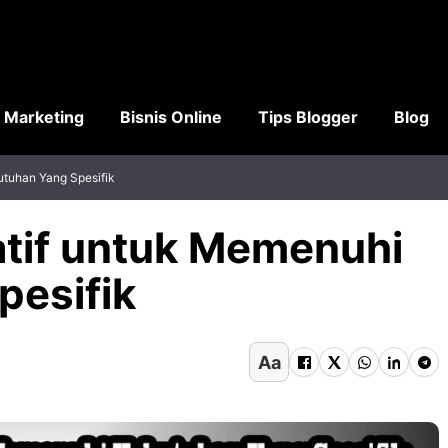
l Marketing
Bisnis Online
Tips Blogger
Blog
utuhan Yang Spesifik
atif untuk Memenuhi
pesifik
Aa