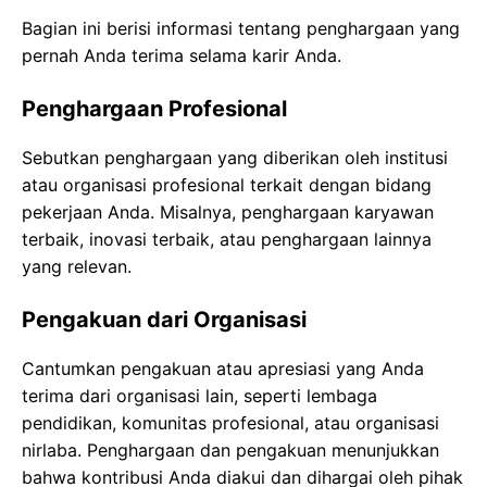
Bagian ini berisi informasi tentang penghargaan yang
pernah Anda terima selama karir Anda.
Penghargaan Profesional
Sebutkan penghargaan yang diberikan oleh institusi
atau organisasi profesional terkait dengan bidang
pekerjaan Anda. Misalnya, penghargaan karyawan
terbaik, inovasi terbaik, atau penghargaan lainnya
yang relevan.
Pengakuan dari Organisasi
Cantumkan pengakuan atau apresiasi yang Anda
terima dari organisasi lain, seperti lembaga
pendidikan, komunitas profesional, atau organisasi
nirlaba. Penghargaan dan pengakuan menunjukkan
bahwa kontribusi Anda diakui dan dihargai oleh pihak