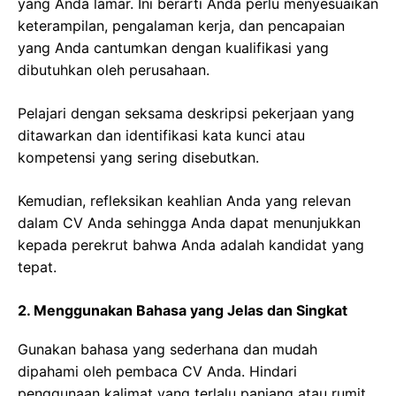
yang Anda lamar. Ini berarti Anda perlu menyesuaikan
keterampilan, pengalaman kerja, dan pencapaian
yang Anda cantumkan dengan kualifikasi yang
dibutuhkan oleh perusahaan.
Pelajari dengan seksama deskripsi pekerjaan yang
ditawarkan dan identifikasi kata kunci atau
kompetensi yang sering disebutkan.
Kemudian, refleksikan keahlian Anda yang relevan
dalam CV Anda sehingga Anda dapat menunjukkan
kepada perekrut bahwa Anda adalah kandidat yang
tepat.
2. Menggunakan Bahasa yang Jelas dan Singkat
Gunakan bahasa yang sederhana dan mudah
dipahami oleh pembaca CV Anda. Hindari
penggunaan kalimat yang terlalu panjang atau rumit