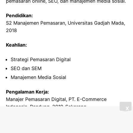
pemasaran online, SEO, dan manajemen media sosial.
Pendidikan:
S2 Manajemen Pemasaran, Universitas Gadjah Mada,
2018
Keahlian:
Strategi Pemasaran Digital
SEO dan SEM
Manajemen Media Sosial
Pengalaman Kerja:
Manajer Pemasaran Digital, PT. E-Commerce
Indonesia, Bandung, 2019-Sekarang
X
Merancang dan mengimplementasikan strategi
pemasaran digital