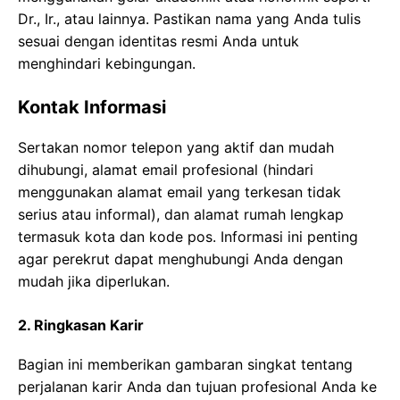
Dr., Ir., atau lainnya. Pastikan nama yang Anda tulis
sesuai dengan identitas resmi Anda untuk
menghindari kebingungan.
Kontak Informasi
Sertakan nomor telepon yang aktif dan mudah
dihubungi, alamat email profesional (hindari
menggunakan alamat email yang terkesan tidak
serius atau informal), dan alamat rumah lengkap
termasuk kota dan kode pos. Informasi ini penting
agar perekrut dapat menghubungi Anda dengan
mudah jika diperlukan.
2. Ringkasan Karir
Bagian ini memberikan gambaran singkat tentang
perjalanan karir Anda dan tujuan profesional Anda ke