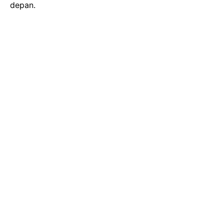
depan.