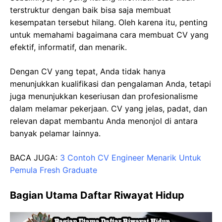
terstruktur dengan baik bisa saja membuat
kesempatan tersebut hilang. Oleh karena itu, penting
untuk memahami bagaimana cara membuat CV yang
efektif, informatif, dan menarik.
Dengan CV yang tepat, Anda tidak hanya
menunjukkan kualifikasi dan pengalaman Anda, tetapi
juga menunjukkan keseriusan dan profesionalisme
dalam melamar pekerjaan. CV yang jelas, padat, dan
relevan dapat membantu Anda menonjol di antara
banyak pelamar lainnya.
BACA JUGA:
3 Contoh CV Engineer Menarik Untuk
Pemula Fresh Graduate
Bagian Utama Daftar Riwayat Hidup