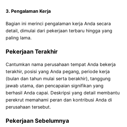
3. Pengalaman Kerja
Bagian ini merinci pengalaman kerja Anda secara
detail, dimulai dari pekerjaan terbaru hingga yang
paling lama.
Pekerjaan Terakhir
Cantumkan nama perusahaan tempat Anda bekerja
terakhir, posisi yang Anda pegang, periode kerja
(bulan dan tahun mulai serta berakhir), tanggung
jawab utama, dan pencapaian signifikan yang
berhasil Anda capai. Deskripsi yang detail membantu
perekrut memahami peran dan kontribusi Anda di
perusahaan tersebut.
Pekerjaan Sebelumnya