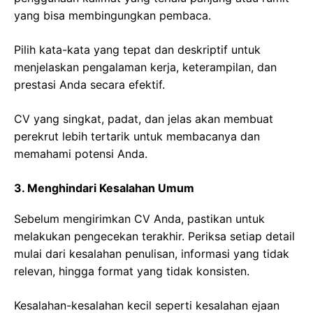
yang bisa membingungkan pembaca.
Pilih kata-kata yang tepat dan deskriptif untuk
menjelaskan pengalaman kerja, keterampilan, dan
prestasi Anda secara efektif.
CV yang singkat, padat, dan jelas akan membuat
perekrut lebih tertarik untuk membacanya dan
memahami potensi Anda.
3. Menghindari Kesalahan Umum
Sebelum mengirimkan CV Anda, pastikan untuk
melakukan pengecekan terakhir. Periksa setiap detail
mulai dari kesalahan penulisan, informasi yang tidak
relevan, hingga format yang tidak konsisten.
Kesalahan-kesalahan kecil seperti kesalahan ejaan