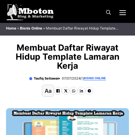
Langsung
Me
ke
isi
Home
»
Bisnis Online
»
Membuat Daftar Riwayat Hidup Template
Lamaran Kerja
Membuat Daftar Riwayat
Hidup Template Lamaran
Kerja
Taufiq Setiawan
07/07/2024
BISNIS ONLINE
Aa