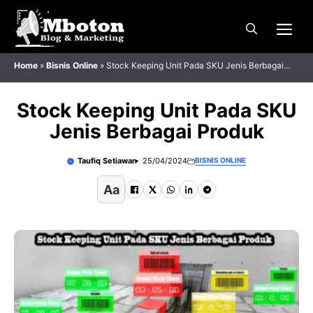
Langsung
Me
ke
isi
Home
»
Bisnis Online
»
Stock Keeping Unit Pada SKU Jenis Berbagai
Produk
Stock Keeping Unit Pada SKU
Jenis Berbagai Produk
Taufiq Setiawan
25/04/2024
BISNIS ONLINE
Aa