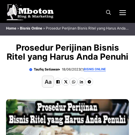
Langsung
Me
ke
isi
Home
»
Bisnis Online
»
Prosedur Perijinan Bisnis Ritel yang Harus Anda
Penuhi
Prosedur Perijinan Bisnis
Ritel yang Harus Anda Penuhi
Taufiq Setiawan
18/06/2023
BISNIS ONLINE
Aa