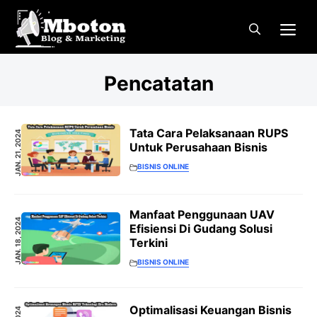
Langsung
Me
ke
isi
Pencatatan
Tata Cara Pelaksanaan RUPS
JAN. 21, 2024
Untuk Perusahaan Bisnis
BISNIS ONLINE
Manfaat Penggunaan UAV
JAN. 18, 2024
Efisiensi Di Gudang Solusi
Terkini
BISNIS ONLINE
Optimalisasi Keuangan Bisnis