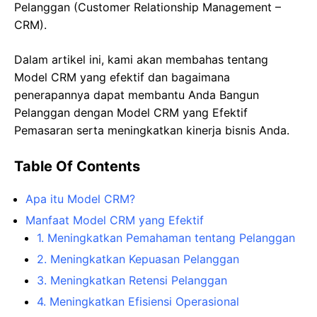
Pelanggan (Customer Relationship Management –
CRM).
Dalam artikel ini, kami akan membahas tentang
Model CRM yang efektif dan bagaimana
penerapannya dapat membantu Anda Bangun
Pelanggan dengan Model CRM yang Efektif
Pemasaran serta meningkatkan kinerja bisnis Anda.
Table Of Contents
Apa itu Model CRM?
Manfaat Model CRM yang Efektif
1. Meningkatkan Pemahaman tentang Pelanggan
2. Meningkatkan Kepuasan Pelanggan
3. Meningkatkan Retensi Pelanggan
4. Meningkatkan Efisiensi Operasional