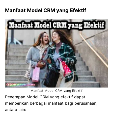
Manfaat Model CRM yang Efektif
Manfaat Model CRM yang Efektif
Penerapan Model CRM yang efektif dapat
memberikan berbagai manfaat bagi perusahaan,
antara lain: