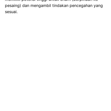
pesaing) dan mengambil tindakan pencegahan yang
sesuai.