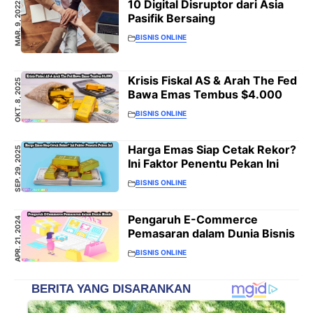
10 Digital Disruptor dari Asia
MAR. 9, 2022
Pasifik Bersaing
BISNIS ONLINE
Krisis Fiskal AS & Arah The Fed
OKT. 8, 2025
Bawa Emas Tembus $4.000
BISNIS ONLINE
Harga Emas Siap Cetak Rekor?
SEP. 29, 2025
Ini Faktor Penentu Pekan Ini
BISNIS ONLINE
Pengaruh E-Commerce
APR. 21, 2024
Pemasaran dalam Dunia Bisnis
BISNIS ONLINE