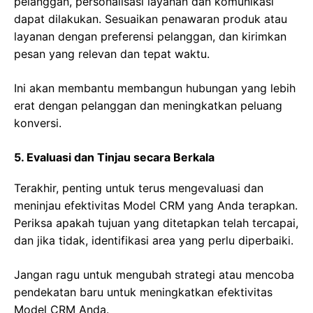
pelanggan, personalisasi layanan dan komunikasi
dapat dilakukan. Sesuaikan penawaran produk atau
layanan dengan preferensi pelanggan, dan kirimkan
pesan yang relevan dan tepat waktu.
Ini akan membantu membangun hubungan yang lebih
erat dengan pelanggan dan meningkatkan peluang
konversi.
5. Evaluasi dan Tinjau secara Berkala
Terakhir, penting untuk terus mengevaluasi dan
meninjau efektivitas Model CRM yang Anda terapkan.
Periksa apakah tujuan yang ditetapkan telah tercapai,
dan jika tidak, identifikasi area yang perlu diperbaiki.
Jangan ragu untuk mengubah strategi atau mencoba
pendekatan baru untuk meningkatkan efektivitas
Model CRM Anda.