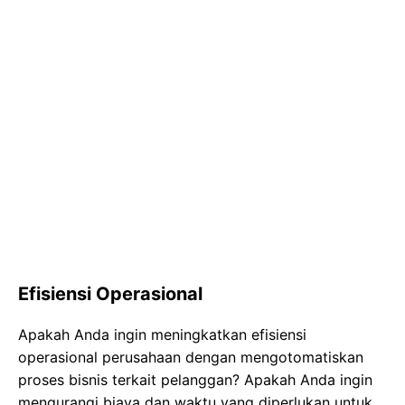
Efisiensi Operasional
Apakah Anda ingin meningkatkan efisiensi
operasional perusahaan dengan mengotomatiskan
proses bisnis terkait pelanggan? Apakah Anda ingin
mengurangi biaya dan waktu yang diperlukan untuk