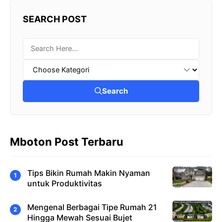
SEARCH POST
Search
Mboton Post Terbaru
Tips Bikin Rumah Makin Nyaman
untuk Produktivitas
Mengenal Berbagai Tipe Rumah 21
Hingga Mewah Sesuai Bujet