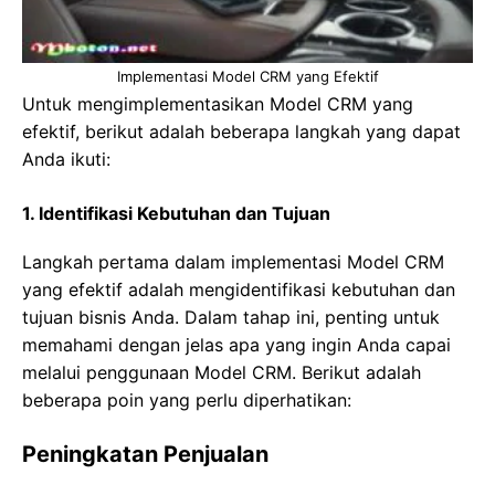
Implementasi Model CRM yang Efektif
Untuk mengimplementasikan Model CRM yang
efektif, berikut adalah beberapa langkah yang dapat
Anda ikuti:
1. Identifikasi Kebutuhan dan Tujuan
Langkah pertama dalam implementasi Model CRM
yang efektif adalah mengidentifikasi kebutuhan dan
tujuan bisnis Anda. Dalam tahap ini, penting untuk
memahami dengan jelas apa yang ingin Anda capai
melalui penggunaan Model CRM. Berikut adalah
beberapa poin yang perlu diperhatikan:
Peningkatan Penjualan