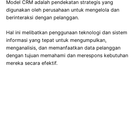
Model CRM adalah pendekatan strategis yang
digunakan oleh perusahaan untuk mengelola dan
berinteraksi dengan pelanggan.
Hal ini melibatkan penggunaan teknologi dan sistem
informasi yang tepat untuk mengumpulkan,
menganalisis, dan memanfaatkan data pelanggan
dengan tujuan memahami dan merespons kebutuhan
mereka secara efektif.