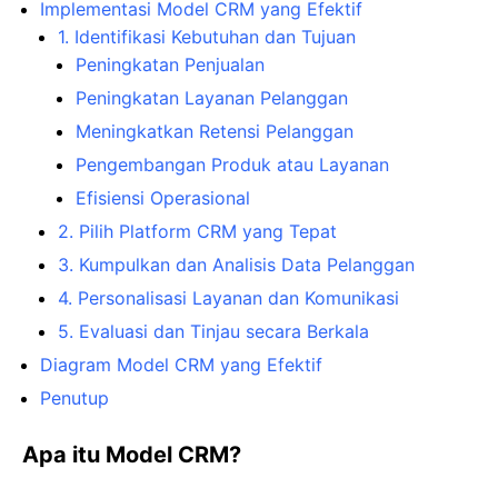
Implementasi Model CRM yang Efektif
1. Identifikasi Kebutuhan dan Tujuan
Peningkatan Penjualan
Peningkatan Layanan Pelanggan
Meningkatkan Retensi Pelanggan
Pengembangan Produk atau Layanan
Efisiensi Operasional
2. Pilih Platform CRM yang Tepat
3. Kumpulkan dan Analisis Data Pelanggan
4. Personalisasi Layanan dan Komunikasi
5. Evaluasi dan Tinjau secara Berkala
Diagram Model CRM yang Efektif
Penutup
Apa itu Model CRM?