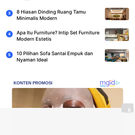
8 Hiasan Dinding Ruang Tamu
Minimalis Modern
Apa Itu Furniture? Intip Set Furniture
Modern Estetis
10 Pilihan Sofa Santai Empuk dan
Nyaman Ideal
X