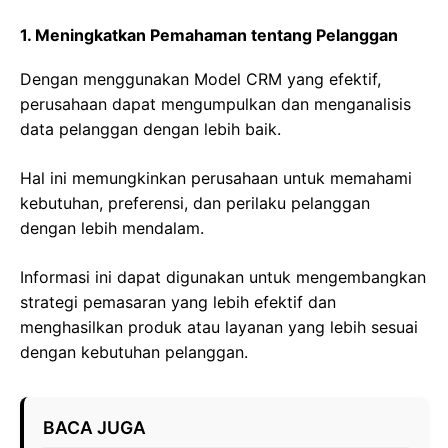
1. Meningkatkan Pemahaman tentang Pelanggan
Dengan menggunakan Model CRM yang efektif,
perusahaan dapat mengumpulkan dan menganalisis
data pelanggan dengan lebih baik.
Hal ini memungkinkan perusahaan untuk memahami
kebutuhan, preferensi, dan perilaku pelanggan
dengan lebih mendalam.
Informasi ini dapat digunakan untuk mengembangkan
strategi pemasaran yang lebih efektif dan
menghasilkan produk atau layanan yang lebih sesuai
dengan kebutuhan pelanggan.
BACA JUGA