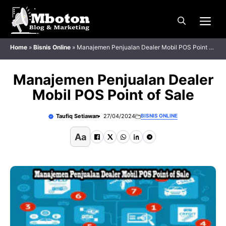
Langsung
Me
ke
isi
Home
»
Bisnis Online
»
Manajemen Penjualan Dealer Mobil POS Point of
Sale
Manajemen Penjualan Dealer
Mobil POS Point of Sale
Taufiq Setiawan
27/04/2024
BISNIS ONLINE
Aa