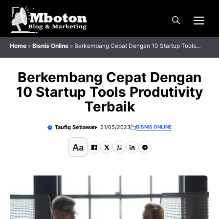
Langsung
Me
ke
isi
Home
»
Bisnis Online
»
Berkembang Cepat Dengan 10 Startup Tools
Produtivity Terbaik
Berkembang Cepat Dengan
10 Startup Tools Produtivity
Terbaik
Taufiq Setiawan
21/05/2023
BISNIS ONLINE
Aa