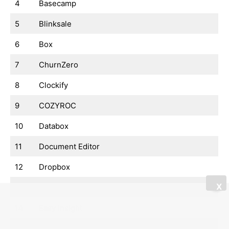
4
Basecamp
5
Blinksale
6
Box
7
ChurnZero
8
Clockify
9
COZYROC
10
Databox
11
Document Editor
12
Dropbox
X
13
Locoia
14
Easy Insight
15
estimateX