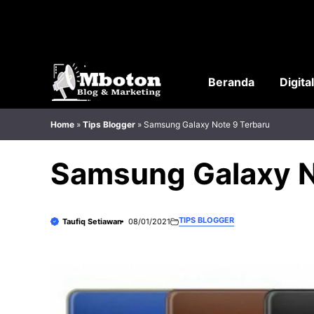
Langsung
ke
isi
Beranda
Digita
Home
»
Tips Blogger
»
Samsung Galaxy Note 9 Terbaru
Samsung Galaxy N
TIPS BLOGGER
Taufiq Setiawan
08/01/2021