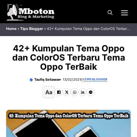
Langsung
Me
ke
isi
Home
»
Tips Blogger
»
42+ Kumpulan Tema Oppo dan ColorOS Terbaru
Tema Oppo TerBaik
42+ Kumpulan Tema Oppo
dan ColorOS Terbaru Tema
Oppo TerBaik
Taufiq Setiawan
13/02/2021
TIPS BLOGGER
Aa