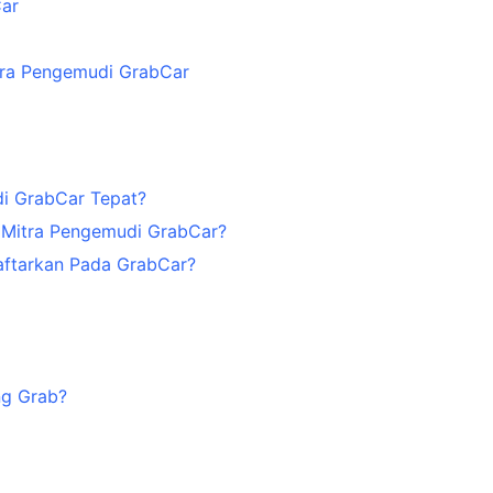
Car
itra Pengemudi GrabCar
di GrabCar Tepat?
 Mitra Pengemudi GrabCar?
aftarkan Pada GrabCar?
ng Grab?