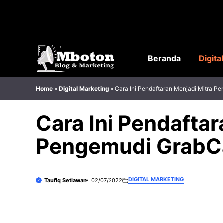
Langsung
ke
isi
Beranda
Digita
Home
»
Digital Marketing
»
Cara Ini Pendaftaran Menjadi Mitra P
Cara Ini Pendaftar
Pengemudi GrabC
DIGITAL MARKETING
Taufiq Setiawan
02/07/2022