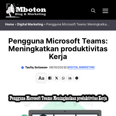
Langsung
Me
ke
isi
Home
»
Digital Marketing
»
Pengguna Microsoft Teams: Meningkatkan
produktivitas Kerja
Pengguna Microsoft Teams:
Meningkatkan produktivitas
Kerja
Taufiq Setiawan
09/10/2023
DIGITAL MARKETING
Aa