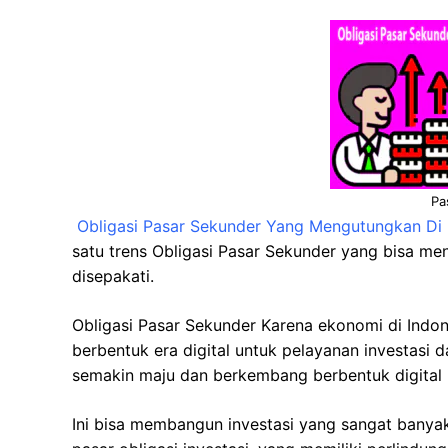
Pa
Obligasi Pasar Sekunder Yang Mengutungkan Di 
satu trens Obligasi Pasar Sekunder yang bisa m
disepakati.
Obligasi Pasar Sekunder Karena ekonomi di Indon
berbentuk era digital untuk pelayanan investas
semakin maju dan berkembang berbentuk digital i
Ini bisa membangun investasi yang sangat banyak