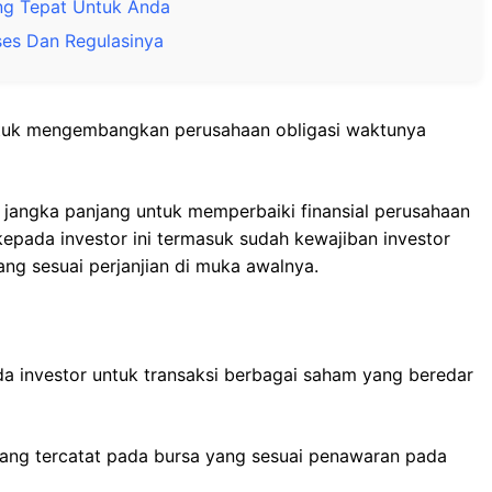
ng Tepat Untuk Anda
ses Dan Regulasinya
ntuk mengembangkan perusahaan obligasi waktunya
jangka panjang untuk memperbaiki finansial perusahaan
epada investor ini termasuk sudah kewajiban investor
ng sesuai perjanjian di muka awalnya.
ada investor untuk transaksi berbagai saham yang beredar
yang tercatat pada bursa yang sesuai penawaran pada