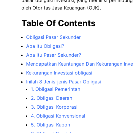
pasar obligasi investasi, yang memiliki perlindun
oleh Otoritas Jasa Keuangan (OJK).
Table Of Contents
Obligasi Pasar Sekunder
Apa Itu Obligasi?
Apa Itu Pasar Sekunder?
Mendapatkan Keuntungan Dan Kekurangan Inves
Kekurangan Investasi obligasi
Inilah 8 Jenis-jenis Pasar Obligasi
1. Obligasi Pemerintah
2. Obligasi Daerah
3. Obligasi Korporasi
4. Obligasi Konvensional
5. Obligasi Kupon