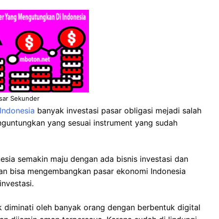
sar Sekunder
Indonesia
banyak investasi pasar obligasi mejadi salah
enguntungkan yang sesuai instrument yang sudah
esia semakin maju dengan ada bisnis investasi dan
i dan bisa mengembangkan pasar ekonomi Indonesia
nvestasi.
 diminati oleh banyak orang dengan berbentuk digital