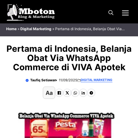
Langsung
Me
ke
isi
Home
»
Digital Marketing
»
Pertama di Indonesia, Belanja Obat Via
WhatsApp Commerce di VIVA Apotek
Pertama di Indonesia, Belanja
Obat Via WhatsApp
Commerce di VIVA Apotek
Taufiq Setiawan
11/09/2025
DIGITAL MARKETING
Aa