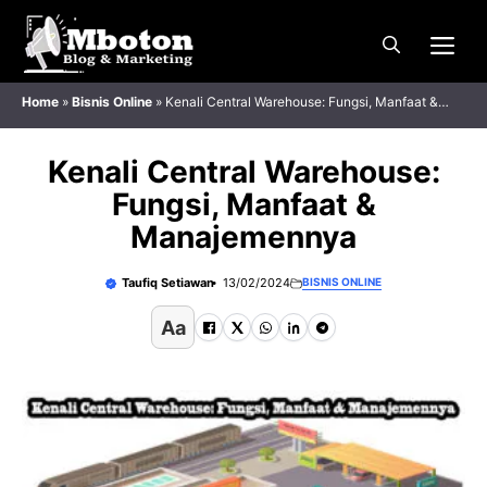
Langsung
Me
ke
isi
Home
»
Bisnis Online
»
Kenali Central Warehouse: Fungsi, Manfaat &
Manajemennya
Kenali Central Warehouse:
Fungsi, Manfaat &
Manajemennya
Taufiq Setiawan
13/02/2024
BISNIS ONLINE
Aa