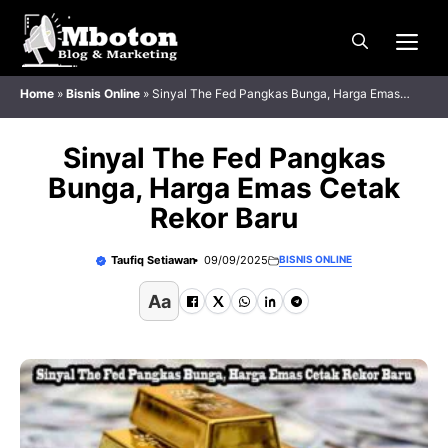
Langsung
Me
ke
isi
Home
»
Bisnis Online
»
Sinyal The Fed Pangkas Bunga, Harga Emas
Cetak Rekor Baru
Sinyal The Fed Pangkas
Bunga, Harga Emas Cetak
Rekor Baru
Taufiq Setiawan
09/09/2025
BISNIS ONLINE
Aa