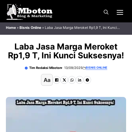
Langsung
Me
ke
isi
Home
»
Bisnis Online
»
Laba Jasa Marga Meroket Rp1,9 T, Ini Kunci
Suksesnya!
Laba Jasa Marga Meroket
Rp1,9 T, Ini Kunci Suksesnya!
Tim Redaksi Mboton
13/09/2025
BISNIS ONLINE
Aa