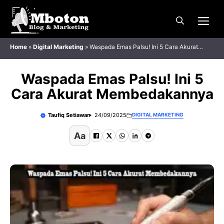
Langsung
Me
ke
isi
Home
»
Digital Marketing
»
Waspada Emas Palsu! Ini 5 Cara Akurat
Membedakannya
Waspada Emas Palsu! Ini 5
Cara Akurat Membedakannya
Taufiq Setiawan
24/09/2025
DIGITAL MARKETING
Aa