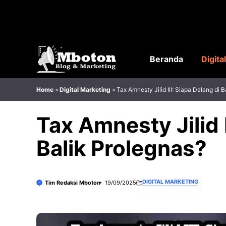
Langsung
ke
isi
Beranda
Digita
Home
»
Digital Marketing
»
Tax Amnesty Jilid III: Siapa Dalang di 
Tax Amnesty Jilid I
Balik Prolegnas?
DIGITAL MARKETING
Tim Redaksi Mboton
19/09/2025