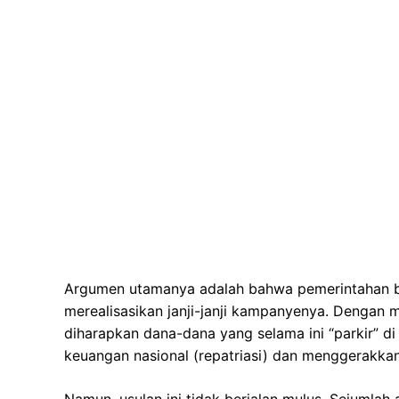
Argumen utamanya adalah bahwa pemerintahan b
merealisasikan janji-janji kampanyenya. Dengan
diharapkan dana-dana yang selama ini “parkir” di
keuangan nasional (repatriasi) dan menggerakka
Namun, usulan ini tidak berjalan mulus. Sejuml