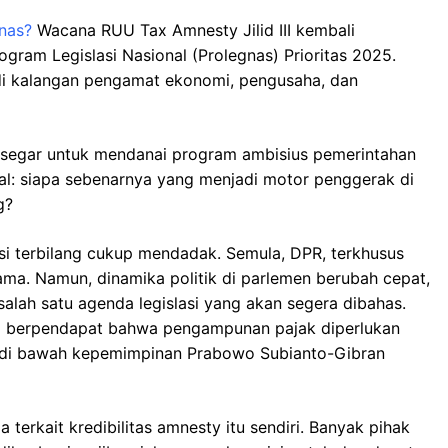
gnas?
Wacana RUU Tax Amnesty Jilid III kembali
ram Legislasi Nasional (Prolegnas) Prioritas 2025.
di kalangan pengamat ekonomi, pengusaha, dan
gin segar untuk mendanai program ambisius pemerintahan
sial: siapa sebenarnya yang menjadi motor penggerak di
g?
asi terbilang cukup mendadak. Semula, DPR, terkhusus
ama. Namun, dinamika politik di parlemen berubah cepat,
ah satu agenda legislasi yang akan segera dibahas.
yang berpendapat bahwa pengampunan pajak diperlukan
u di bawah kepemimpinan Prabowo Subianto-Gibran
terkait kredibilitas amnesty itu sendiri. Banyak pihak