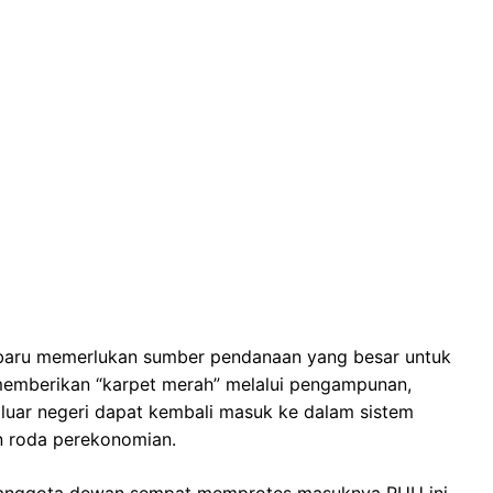
aru memerlukan sumber pendanaan yang besar untuk
 memberikan “karpet merah” melalui pengampunan,
 luar negeri dapat kembali masuk ke dalam sistem
n roda perekonomian.
ah anggota dewan sempat memprotes masuknya RUU ini