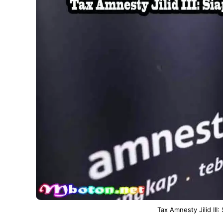
Tax Amnesty Jilid III: