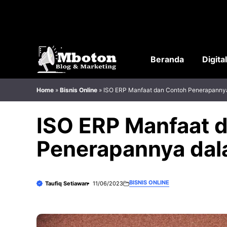
Langsung
ke
isi
Beranda
Digita
Home
»
Bisnis Online
»
ISO ERP Manfaat dan Contoh Penerapanny
ISO ERP Manfaat 
Penerapannya dal
BISNIS ONLINE
Taufiq Setiawan
11/06/2023