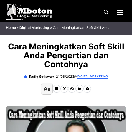
Langsung
Me
ke
isi
Home
»
Digital Marketing
»
Cara Meningkatkan Soft Skill Anda
Pengertian dan Contohnya
Cara Meningkatkan Soft Skill
Anda Pengertian dan
Contohnya
Taufiq Setiawan
21/06/2023
DIGITAL MARKETING
Aa