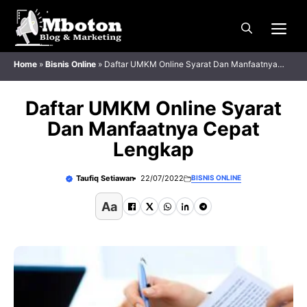
Langsung
Me
ke
isi
Home
»
Bisnis Online
»
Daftar UMKM Online Syarat Dan Manfaatnya
Cepat Lengkap
Daftar UMKM Online Syarat
Dan Manfaatnya Cepat
Lengkap
Taufiq Setiawan
22/07/2022
BISNIS ONLINE
Aa