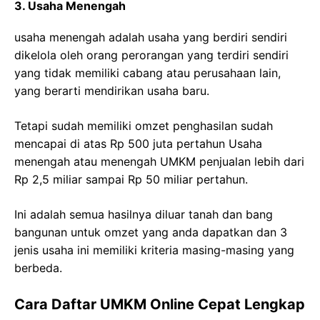
3. Usaha Menengah
usaha menengah adalah usaha yang berdiri sendiri
dikelola oleh orang perorangan yang terdiri sendiri
yang tidak memiliki cabang atau perusahaan lain,
yang berarti mendirikan usaha baru.
Tetapi sudah memiliki omzet penghasilan sudah
mencapai di atas Rp 500 juta pertahun Usaha
menengah atau menengah UMKM penjualan lebih dari
Rp 2,5 miliar sampai Rp 50 miliar pertahun.
Ini adalah semua hasilnya diluar tanah dan bang
bangunan untuk omzet yang anda dapatkan dan 3
jenis usaha ini memiliki kriteria masing-masing yang
berbeda.
Cara Daftar UMKM Online Cepat Lengkap