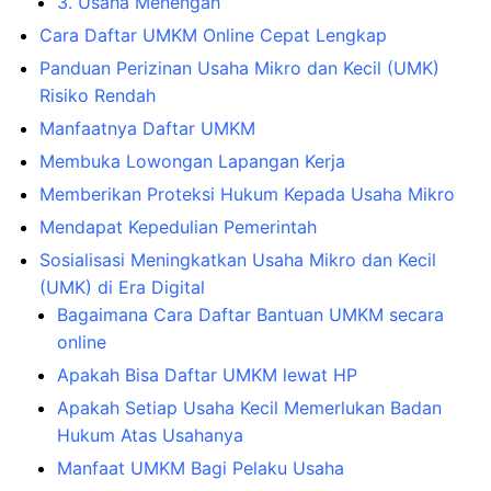
3. Usaha Menengah
Cara Daftar UMKM Online Cepat Lengkap
Panduan Perizinan Usaha Mikro dan Kecil (UMK)
Risiko Rendah
Manfaatnya Daftar UMKM
Membuka Lowongan Lapangan Kerja
Memberikan Proteksi Hukum Kepada Usaha Mikro
Mendapat Kepedulian Pemerintah
Sosialisasi Meningkatkan Usaha Mikro dan Kecil
(UMK) di Era Digital
Bagaimana Cara Daftar Bantuan UMKM secara
online
Apakah Bisa Daftar UMKM lewat HP
Apakah Setiap Usaha Kecil Memerlukan Badan
Hukum Atas Usahanya
Manfaat UMKM Bagi Pelaku Usaha