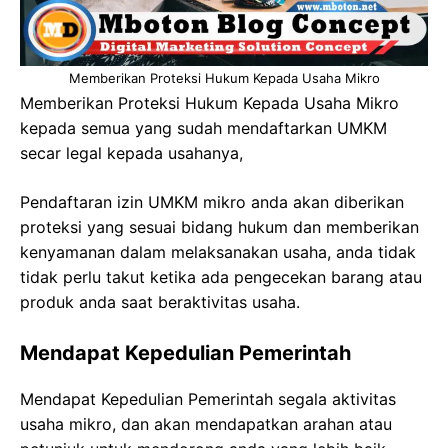
Memberikan Proteksi Hukum Kepada Usaha Mikro
Memberikan Proteksi Hukum Kepada Usaha Mikro
kepada semua yang sudah mendaftarkan UMKM
secar legal kepada usahanya,
Pendaftaran izin UMKM mikro anda akan diberikan
proteksi yang sesuai bidang hukum dan memberikan
kenyamanan dalam melaksanakan usaha, anda tidak
tidak perlu takut ketika ada pengecekan barang atau
produk anda saat beraktivitas usaha.
Mendapat Kepedulian Pemerintah
Mendapat Kepedulian Pemerintah segala aktivitas
usaha mikro, dan akan mendapatkan arahan atau