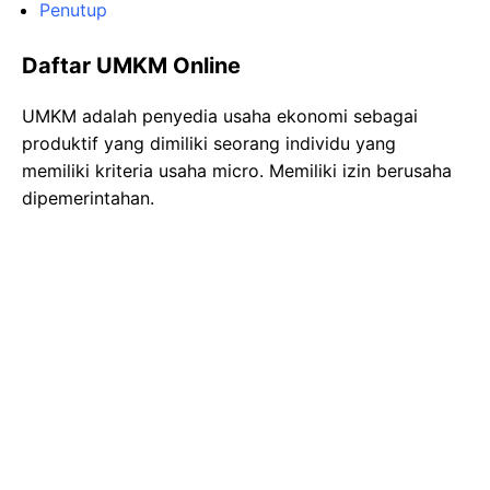
Penutup
Daftar UMKM Online
UMKM adalah penyedia usaha ekonomi sebagai
produktif yang dimiliki seorang individu yang
memiliki kriteria usaha micro. Memiliki izin berusaha
dipemerintahan.