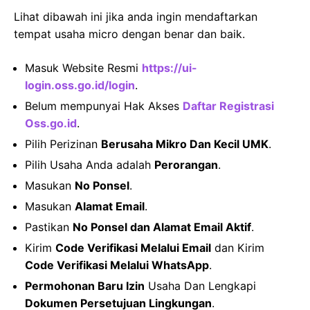
Lihat dibawah ini jika anda ingin mendaftarkan
tempat usaha micro dengan benar dan baik.
Masuk Website Resmi
https://ui-
login.oss.go.id/login
.
Belum mempunyai Hak Akses
Daftar Registrasi
Oss.go.id
.
Pilih Perizinan
Berusaha Mikro Dan Kecil UMK
.
Pilih Usaha Anda adalah
Perorangan
.
Masukan
No Ponsel
.
Masukan
Alamat Email
.
Pastikan
No Ponsel dan Alamat Email Aktif
.
Kirim
Code Verifikasi Melalui Email
dan Kirim
Code Verifikasi Melalui WhatsApp
.
Permohonan Baru Izin
Usaha Dan Lengkapi
Dokumen Persetujuan Lingkungan
.