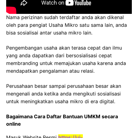
Nama perizinan sudah terdaftar anda akan dikenal
oleh para pengiat Usaha Mikro satu sama lain, anda
bisa sosialisai antar usaha mikro lain.
Pengembangan usaha akan terasa cepat dan ilmu
yang anda dapatkan dari bersosialisasi cepat
membranding untuk memajukan usaha karena anda
mendapatkan pengalaman atau relasi.
Perusahaan besar sampai perusahaan besar akan
mengenali anda ketika anda mengikuti sosialisasi
untuk meningkatkan usaha mikro di era digital.
Bagaimana Cara Daftar Bantuan UMKM secara
online
Masuk Website Resmi
https://ui-