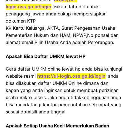
login.oss.go.id/login
. isikan data diri untuk
penaggung jawab anda cukup mempersiapkan
dokumen KTP,
KK Kartu Keluarga, AKTA, Surat Pengesahan Usaha
Kementerian Hukum dan HAM, NPWP,No ponsel dan
alamat email Pilih Usaha Anda adalah Perorangan.
Apakah Bisa Daftar UMKM lewat HP
Cara daftar UMKM online lewat hp anda bisa kunjungi
website resmi
https://ui-login.oss.go.id/login
. anda
bisa dilakukan daftar UMKM Online dimana dan
kapan yang anda inginkan untuk membuat perizinan
usaha mikro bisnis. Jika anda tidakkebinggunan anda
bisa mendatangi kantor pemerintahan setempat yang
sesuai domisili anda tinggal.
Apakah Setiap Usaha Kecil Memerlukan Badan