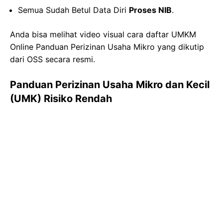
Semua Sudah Betul Data Diri
Proses NIB
.
Anda bisa melihat video visual cara daftar UMKM
Online Panduan Perizinan Usaha Mikro yang dikutip
dari OSS secara resmi.
Panduan Perizinan Usaha Mikro dan Kecil
(UMK) Risiko Rendah