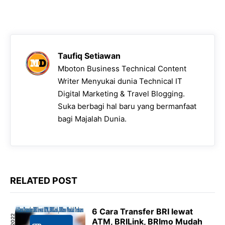
Taufiq Setiawan
Mboton Business Technical Content
Writer Menyukai dunia Technical IT
Digital Marketing & Travel Blogging.
Suka berbagi hal baru yang bermanfaat
bagi Majalah Dunia.
RELATED POST
6 Cara Transfer BRI lewat
ATM, BRILink, BRImo Mudah