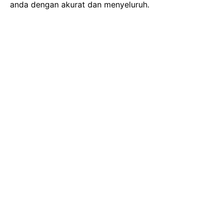
anda dengan akurat dan menyeluruh.