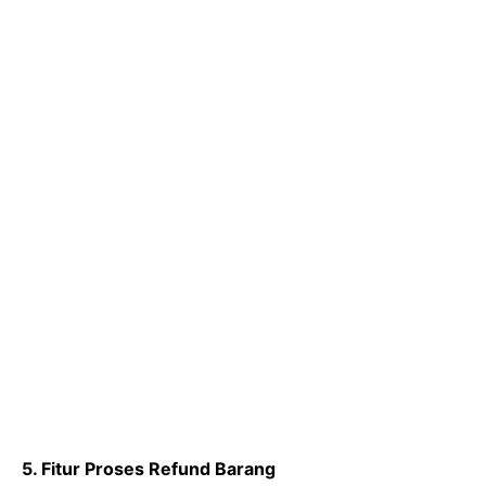
5. Fitur Proses Refund Barang