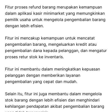
Fitur proses refund barang merupakan kemampuan
dalam aplikasi kasir minimarket yang memungkinkan
pemilik usaha untuk mengelola pengembalian barang
dengan lebih efisien.
Fitur ini mencakup kemampuan untuk mencatat
pengembalian barang, mengeluarkan kredit atau
pengembalian dana kepada pelanggan, dan mengatur
proses retur stok ke inventaris.
Fitur ini membantu dalam meningkatkan kepuasan
pelanggan dengan memberikan layanan
pengembalian yang cepat dan mudah.
Selain itu, fitur ini juga membantu dalam mengelola
stok barang dengan lebih efisien dan menghindari
kehilangan pendapatan akibat pengembalian barang