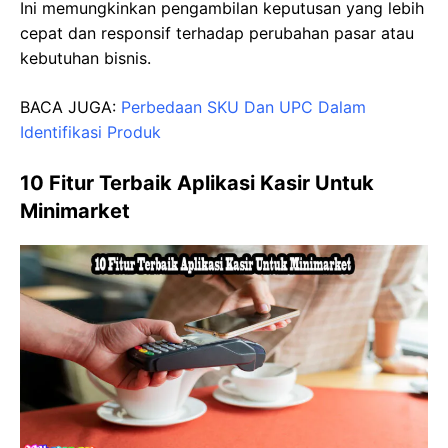
Ini memungkinkan pengambilan keputusan yang lebih
cepat dan responsif terhadap perubahan pasar atau
kebutuhan bisnis.
BACA JUGA:
Perbedaan SKU Dan UPC Dalam
Identifikasi Produk
10 Fitur Terbaik Aplikasi Kasir Untuk
Minimarket