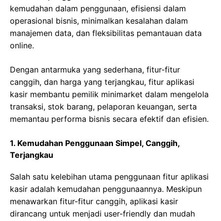
kemudahan dalam penggunaan, efisiensi dalam
operasional bisnis, minimalkan kesalahan dalam
manajemen data, dan fleksibilitas pemantauan data
online.
Dengan antarmuka yang sederhana, fitur-fitur
canggih, dan harga yang terjangkau, fitur aplikasi
kasir membantu pemilik minimarket dalam mengelola
transaksi, stok barang, pelaporan keuangan, serta
memantau performa bisnis secara efektif dan efisien.
1. Kemudahan Penggunaan Simpel, Canggih,
Terjangkau
Salah satu kelebihan utama penggunaan fitur aplikasi
kasir adalah kemudahan penggunaannya. Meskipun
menawarkan fitur-fitur canggih, aplikasi kasir
dirancang untuk menjadi user-friendly dan mudah