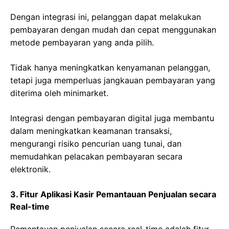
Dengan integrasi ini, pelanggan dapat melakukan
pembayaran dengan mudah dan cepat menggunakan
metode pembayaran yang anda pilih.
Tidak hanya meningkatkan kenyamanan pelanggan,
tetapi juga memperluas jangkauan pembayaran yang
diterima oleh minimarket.
Integrasi dengan pembayaran digital juga membantu
dalam meningkatkan keamanan transaksi,
mengurangi risiko pencurian uang tunai, dan
memudahkan pelacakan pembayaran secara
elektronik.
3. Fitur Aplikasi Kasir Pemantauan Penjualan secara
Real-time
Pemantauan penjualan secara real-time adalah fitur