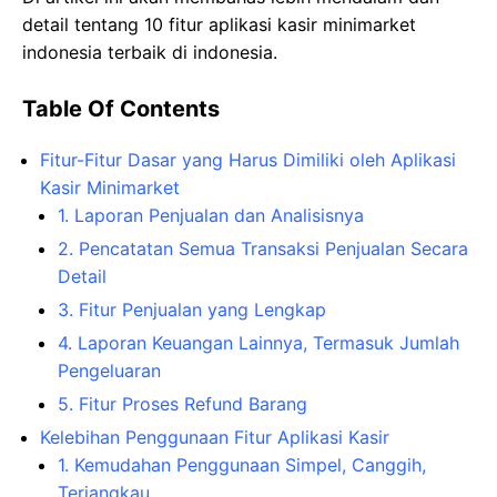
detail tentang 10 fitur aplikasi kasir minimarket
indonesia terbaik di indonesia.
Table Of Contents
Fitur-Fitur Dasar yang Harus Dimiliki oleh Aplikasi
Kasir Minimarket
1. Laporan Penjualan dan Analisisnya
2. Pencatatan Semua Transaksi Penjualan Secara
Detail
3. Fitur Penjualan yang Lengkap
4. Laporan Keuangan Lainnya, Termasuk Jumlah
Pengeluaran
5. Fitur Proses Refund Barang
Kelebihan Penggunaan Fitur Aplikasi Kasir
1. Kemudahan Penggunaan Simpel, Canggih,
Terjangkau