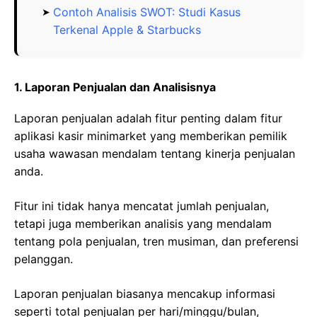
Contoh Analisis SWOT: Studi Kasus
Terkenal Apple & Starbucks
1. Laporan Penjualan dan Analisisnya
Laporan penjualan adalah fitur penting dalam fitur
aplikasi kasir minimarket yang memberikan pemilik
usaha wawasan mendalam tentang kinerja penjualan
anda.
Fitur ini tidak hanya mencatat jumlah penjualan,
tetapi juga memberikan analisis yang mendalam
tentang pola penjualan, tren musiman, dan preferensi
pelanggan.
Laporan penjualan biasanya mencakup informasi
seperti total penjualan per hari/minggu/bulan,