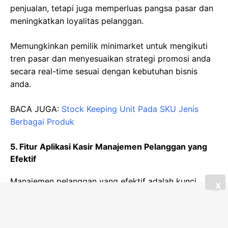
penjualan, tetapi juga memperluas pangsa pasar dan
meningkatkan loyalitas pelanggan.
Memungkinkan pemilik minimarket untuk mengikuti
tren pasar dan menyesuaikan strategi promosi anda
secara real-time sesuai dengan kebutuhan bisnis
anda.
BACA JUGA:
Stock Keeping Unit Pada SKU Jenis
Berbagai Produk
5. Fitur Aplikasi Kasir Manajemen Pelanggan yang
Efektif
Manajemen pelanggan yang efektif adalah kunci
X
keberhasilan bisnis minimarket. Aplikasi kasir
minimarket yang terbaik harus dilengkapi dengan
fitur manajemen pelanggan yang efektif, seperti