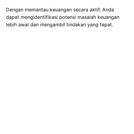
Dengan memantau keuangan secara aktif, Anda
dapat mengidentifikasi potensi masalah keuangan
lebih awal dan mengambil tindakan yang tepat.