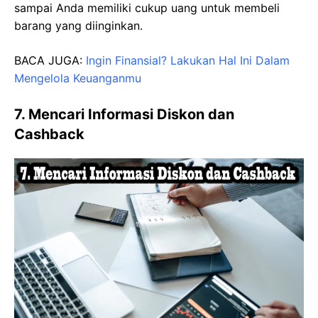
sampai Anda memiliki cukup uang untuk membeli
barang yang diinginkan.
BACA JUGA:
Ingin Finansial? Lakukan Hal Ini Dalam
Mengelola Keuanganmu
7. Mencari Informasi Diskon dan
Cashback