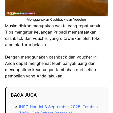
Menggunakan Cashback dan Voucher
Musim diskon merupakan waktu yang tepat untuk
Tips mengatur Keuangan Pribadi memanfaatkan
cashback dan voucher yang ditawarkan oleh toko
atau platform belanja.
Dengan menggunakan cashback dan voucher ini,
Anda dapat menghemat lebih banyak uang dan
mendapatkan keuntungan tambahan dari setiap
pembelian yang Anda lakukan.
BACA JUGA
IHSG Hari Ini 3 September 2025: Tembus