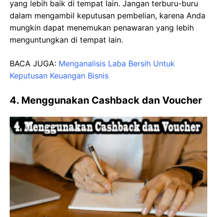
yang lebih baik di tempat lain. Jangan terburu-buru
dalam mengambil keputusan pembelian, karena Anda
mungkin dapat menemukan penawaran yang lebih
menguntungkan di tempat lain.
BACA JUGA:
Menganalisis Laba Bersih Untuk
Keputusan Keuangan Bisnis
4. Menggunakan Cashback dan Voucher