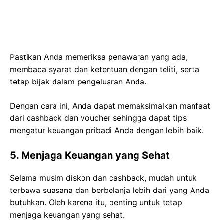
Pastikan Anda memeriksa penawaran yang ada,
membaca syarat dan ketentuan dengan teliti, serta
tetap bijak dalam pengeluaran Anda.
Dengan cara ini, Anda dapat memaksimalkan manfaat
dari cashback dan voucher sehingga dapat tips
mengatur keuangan pribadi Anda dengan lebih baik.
5. Menjaga Keuangan yang Sehat
Selama musim diskon dan cashback, mudah untuk
terbawa suasana dan berbelanja lebih dari yang Anda
butuhkan. Oleh karena itu, penting untuk tetap
menjaga keuangan yang sehat.