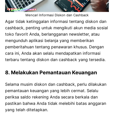
Mencari Informasi Diskon dan Cashback
Agar tidak ketinggalan informasi tentang diskon dan
cashback, penting untuk mengikuti akun media sosial
toko favorit Anda, berlangganan newsletter, atau
mengunduh aplikasi belanja yang memberikan
pemberitahuan tentang penawaran khusus. Dengan
cara ini, Anda akan selalu mendapatkan informasi
terbaru tentang diskon dan cashback yang tersedia.
8. Melakukan Pemantauan Keuangan
Selama musim diskon dan cashback, perlu dilakukan
pemantauan keuangan yang lebih cermat. Selalu
periksa saldo rekening Anda secara berkala dan
pastikan bahwa Anda tidak melebihi batas anggaran
yang telah ditetapkan.