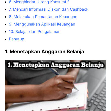
6. Menghindari Utang Konsumtif
7. Mencari Informasi Diskon dan Cashback
8. Melakukan Pemantauan Keuangan
9. Menggunakan Aplikasi Keuangan
10. Belajar dari Pengalaman
Penutup
1. Menetapkan Anggaran Belanja