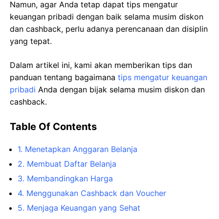
Namun, agar Anda tetap dapat tips mengatur
keuangan pribadi dengan baik selama musim diskon
dan cashback, perlu adanya perencanaan dan disiplin
yang tepat.
Dalam artikel ini, kami akan memberikan tips dan
panduan tentang bagaimana
tips mengatur keuangan
pribadi
Anda dengan bijak selama musim diskon dan
cashback.
Table Of Contents
1. Menetapkan Anggaran Belanja
2. Membuat Daftar Belanja
3. Membandingkan Harga
4. Menggunakan Cashback dan Voucher
5. Menjaga Keuangan yang Sehat