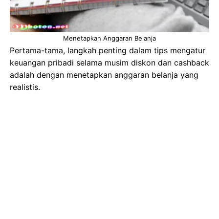
Menetapkan Anggaran Belanja
Pertama-tama, langkah penting dalam tips mengatur
keuangan pribadi selama musim diskon dan cashback
adalah dengan menetapkan anggaran belanja yang
realistis.