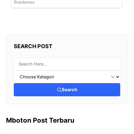
SEARCH POST
Search
Mboton Post Terbaru