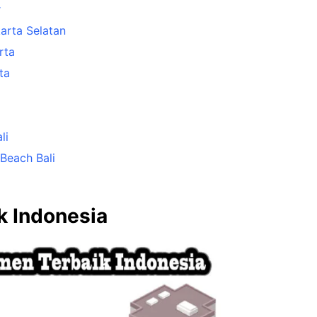
r
arta Selatan
rta
ta
li
Beach Bali
k Indonesia