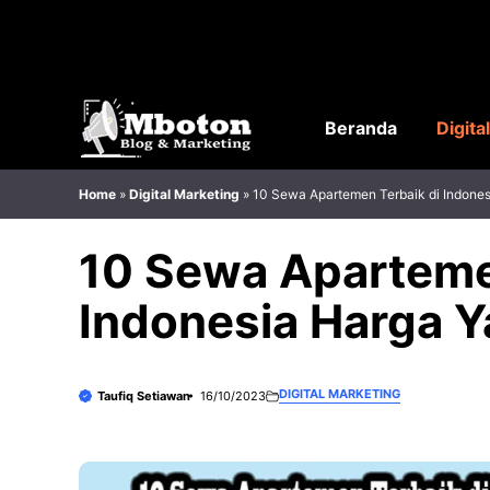
Langsung
ke
isi
Beranda
Digita
Home
»
Digital Marketing
»
10 Sewa Apartemen Terbaik di Indone
10 Sewa Aparteme
Indonesia Harga Y
DIGITAL MARKETING
Taufiq Setiawan
16/10/2023