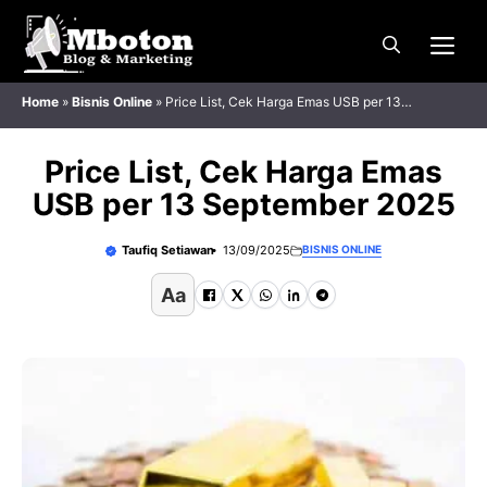
Langsung
Me
ke
isi
Home
»
Bisnis Online
»
Price List, Cek Harga Emas USB per 13
September 2025
Price List, Cek Harga Emas
USB per 13 September 2025
Taufiq Setiawan
13/09/2025
BISNIS ONLINE
Aa