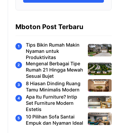
Mboton Post Terbaru
Tips Bikin Rumah Makin
Nyaman untuk
Produktivitas
Mengenal Berbagai Tipe
Rumah 21 Hingga Mewah
Sesuai Bujet
8 Hiasan Dinding Ruang
Tamu Minimalis Modern
Apa Itu Furniture? Intip
Set Furniture Modern
Estetis
10 Pilihan Sofa Santai
Empuk dan Nyaman Ideal