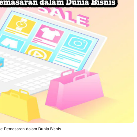
 Pemasaran dalam Dunia Bisnis