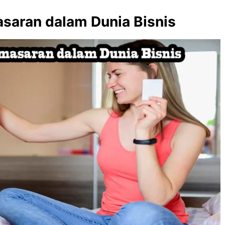
aran dalam Dunia Bisnis