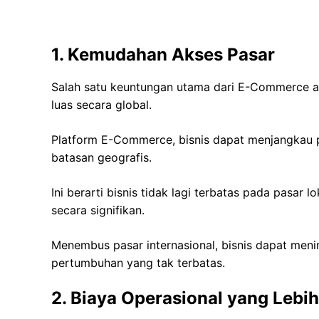
1. Kemudahan Akses Pasar
Salah satu keuntungan utama dari E-Commerce 
luas secara global.
Platform E-Commerce, bisnis dapat menjangkau p
batasan geografis.
Ini berarti bisnis tidak lagi terbatas pada pas
secara signifikan.
Menembus pasar internasional, bisnis dapat men
pertumbuhan yang tak terbatas.
2. Biaya Operasional yang Lebi