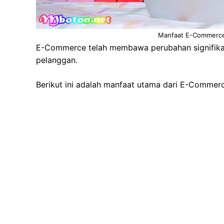
Manfaat E-Commerce
E-Commerce telah membawa perubahan signifikan 
pelanggan.
Berikut ini adalah manfaat utama dari E-Commerc