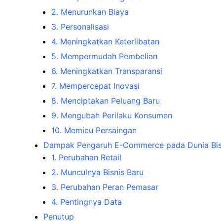
2. Menurunkan Biaya
3. Personalisasi
4. Meningkatkan Keterlibatan
5. Mempermudah Pembelian
6. Meningkatkan Transparansi
7. Mempercepat Inovasi
8. Menciptakan Peluang Baru
9. Mengubah Perilaku Konsumen
10. Memicu Persaingan
Dampak Pengaruh E-Commerce pada Dunia Bis
1. Perubahan Retail
2. Munculnya Bisnis Baru
3. Perubahan Peran Pemasar
4. Pentingnya Data
Penutup