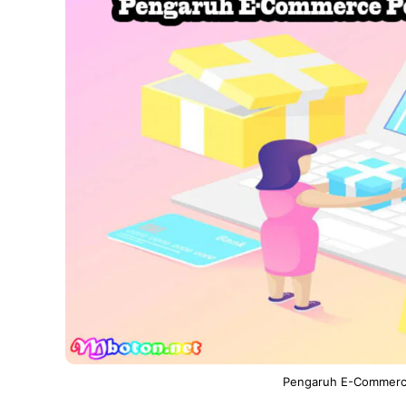
Pengaruh E-Commerce