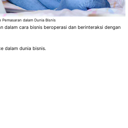
 Pemasaran dalam Dunia Bisnis
dalam cara bisnis beroperasi dan berinteraksi dengan
e dalam dunia bisnis.