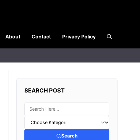
About
Contact
Privacy Policy
SEARCH POST
Search