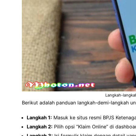
Langkah-langkah
Berikut adalah panduan langkah-demi-langkah unt
Langkah 1:
Masuk ke situs resmi BPJS Ketenaga
Langkah 2:
Pilih opsi “Klaim Online” di dashbo
Langkah 3:
Isi formulir klaim dengan detail ya