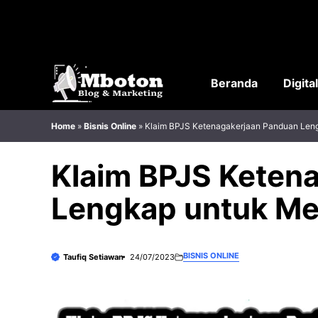
Langsung
ke
isi
Beranda
Digita
Home
»
Bisnis Online
»
Klaim BPJS Ketenagakerjaan Panduan Len
Klaim BPJS Keten
Lengkap untuk Me
BISNIS ONLINE
Taufiq Setiawan
24/07/2023