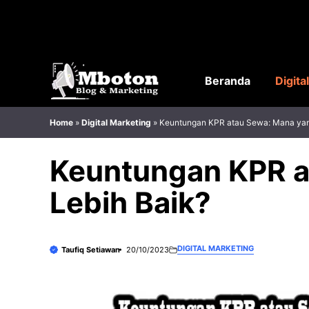
Langsung
ke
isi
Beranda
Digita
Home
»
Digital Marketing
»
Keuntungan KPR atau Sewa: Mana yan
Keuntungan KPR a
Lebih Baik?
DIGITAL MARKETING
Taufiq Setiawan
20/10/2023