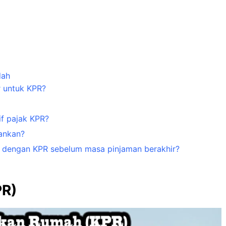
dah
 untuk KPR?
f pajak KPR?
ankan?
i dengan KPR sebelum masa pinjaman berakhir?
PR)