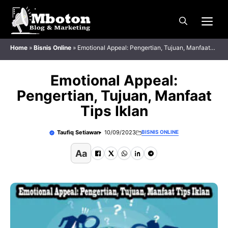
Langsung
Me
ke
isi
Home
»
Bisnis Online
»
Emotional Appeal: Pengertian, Tujuan, Manfaat
Tips Iklan
Emotional Appeal:
Pengertian, Tujuan, Manfaat
Tips Iklan
Taufiq Setiawan
10/09/2023
BISNIS ONLINE
Aa