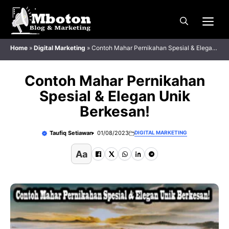
Langsung
Me
ke
isi
Home
»
Digital Marketing
»
Contoh Mahar Pernikahan Spesial & Elegan
Unik Berkesan!
Contoh Mahar Pernikahan
Spesial & Elegan Unik
Berkesan!
Taufiq Setiawan
01/08/2023
DIGITAL MARKETING
Aa