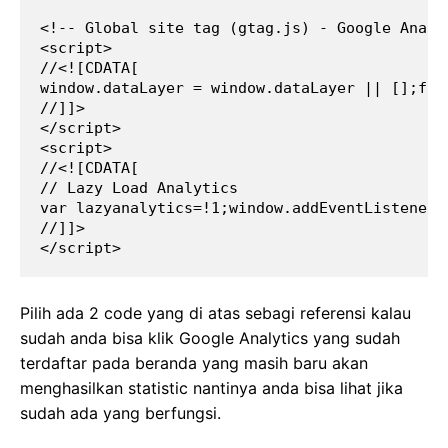
<!-- Global site tag (gtag.js) - Google Analy
<script>
//<![CDATA[
window.dataLayer = window.dataLayer || [];fun
//]]>
</script>
<script>
//<![CDATA[
// Lazy Load Analytics
var lazyanalytics=!1;window.addEventListener(
//]]>
</script>
Pilih ada 2 code yang di atas sebagi referensi kalau
sudah anda bisa klik Google Analytics yang sudah
terdaftar pada beranda yang masih baru akan
menghasilkan statistic nantinya anda bisa lihat jika
sudah ada yang berfungsi.