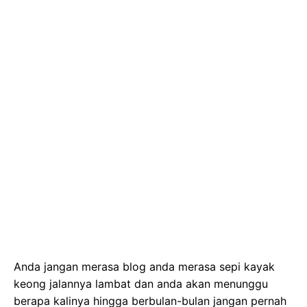
Anda jangan merasa blog anda merasa sepi kayak
keong jalannya lambat dan anda akan menunggu
berapa kalinya hingga berbulan-bulan jangan pernah