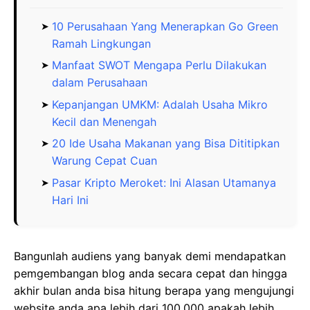
10 Perusahaan Yang Menerapkan Go Green
Ramah Lingkungan
Manfaat SWOT Mengapa Perlu Dilakukan
dalam Perusahaan
Kepanjangan UMKM: Adalah Usaha Mikro
Kecil dan Menengah
20 Ide Usaha Makanan yang Bisa Dititipkan
Warung Cepat Cuan
Pasar Kripto Meroket: Ini Alasan Utamanya
Hari Ini
Bangunlah audiens yang banyak demi mendapatkan
pemgembangan blog anda secara cepat dan hingga
akhir bulan anda bisa hitung berapa yang mengujungi
website anda apa lebih dari 100.000 apakah lebih