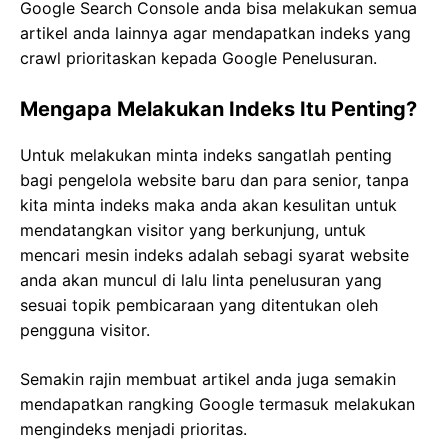
Google Search Console anda bisa melakukan semua
artikel anda lainnya agar mendapatkan indeks yang
crawl prioritaskan kepada Google Penelusuran.
Mengapa Melakukan Indeks Itu Penting?
Untuk melakukan minta indeks sangatlah penting
bagi pengelola website baru dan para senior, tanpa
kita minta indeks maka anda akan kesulitan untuk
mendatangkan visitor yang berkunjung, untuk
mencari mesin indeks adalah sebagi syarat website
anda akan muncul di lalu linta penelusuran yang
sesuai topik pembicaraan yang ditentukan oleh
pengguna visitor.
Semakin rajin membuat artikel anda juga semakin
mendapatkan rangking Google termasuk melakukan
mengindeks menjadi prioritas.