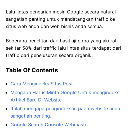
Lalu lintas pencarian mesin Google secara natural
sangatlah penting untuk mendatangkan traffic ke
situs web anda dan web bisnis anda semua.
Beberapa penelitan dari hasil uji coba yang akurat
sekitar 58% dari traffic lalu lintas situs terdapat dari
traffic dari penelusuran secara organik.
Table Of Contents
Cara Mengindeks Situs Post
Mengapa Harus Minta Google Untuk mengindeks
Artikel Baru Di Website
Itulah mengapa pengindeksan pada website anda
sangatlah penting.
Google Search Console Webmaster