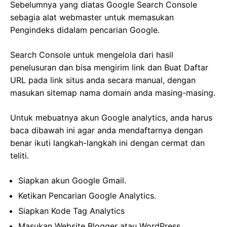
Sebelumnya yang diatas Google Search Console
sebagia alat webmaster untuk memasukan
Pengindeks didalam pencarian Google.
Search Console untuk mengelola dari hasil
penelusuran dan bisa mengirim link dan Buat Daftar
URL pada link situs anda secara manual, dengan
masukan sitemap nama domain anda masing-masing.
Untuk mebuatnya akun Google analytics, anda harus
baca dibawah ini agar anda mendaftarnya dengan
benar ikuti langkah-langkah ini dengan cermat dan
teliti.
Siapkan akun Google Gmail.
Ketikan Pencarian Google Analytics.
Siapkan Kode Tag Analytics
Masukan Website Blogger atau WordPress.