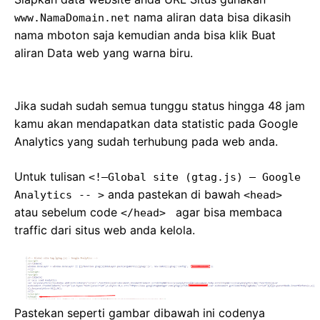
nama aliran data bisa dikasih
www.NamaDomain.net
nama mboton saja kemudian anda bisa klik Buat
aliran Data web yang warna biru.
Jika sudah sudah semua tunggu status hingga 48 jam
kamu akan mendapatkan data statistic pada Google
Analytics yang sudah terhubung pada web anda.
Untuk tulisan
<!—Global site (gtag.js) – Google
anda pastekan di bawah
Analytics -- >
<head>
atau sebelum code
agar bisa membaca
</head>
traffic dari situs web anda kelola.
Pastekan seperti gambar dibawah ini codenya