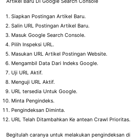
Artikel Baru Di Google Search Console
Siapkan Postingan Artikel Baru.
Salin URL Postingan Artikel Baru.
Masuk Google Search Console.
Pilih Inspeksi URL.
Masukan URL Artikel Postingan Website.
Mengambil Data Dari Indeks Google.
Uji URL Aktif.
Menguji URL Aktif.
URL tersedia Untuk Google.
Minta Pengindeks.
Pengindeksan Diminta.
URL Telah Ditambahkan Ke antean Crawl Prioritas.
Begitulah caranya untuk melakukan pengindeksan di