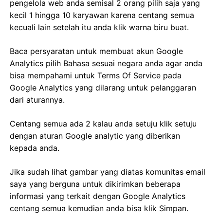
pengelola web anda semisal 2 orang pilih saja yang
kecil 1 hingga 10 karyawan karena centang semua
kecuali lain setelah itu anda klik warna biru buat.
Baca persyaratan untuk membuat akun Google
Analytics pilih Bahasa sesuai negara anda agar anda
bisa mempahami untuk Terms Of Service pada
Google Analytics yang dilarang untuk pelanggaran
dari aturannya.
Centang semua ada 2 kalau anda setuju klik setuju
dengan aturan Google analytic yang diberikan
kepada anda.
Jika sudah lihat gambar yang diatas komunitas email
saya yang berguna untuk dikirimkan beberapa
informasi yang terkait dengan Google Analytics
centang semua kemudian anda bisa klik Simpan.