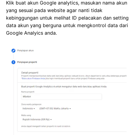
Klik buat akun Google analytics, masukan nama akun
yang sesuai pada website agar nanti tidak
kebinggungan untuk melihat ID pelacakan dan setting
data akun yang berguna untuk mengkontrol data dari
Google Analyics anda.