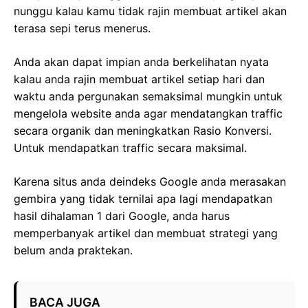
nunggu kalau kamu tidak rajin membuat artikel akan
terasa sepi terus menerus.
Anda akan dapat impian anda berkelihatan nyata
kalau anda rajin membuat artikel setiap hari dan
waktu anda pergunakan semaksimal mungkin untuk
mengelola website anda agar mendatangkan traffic
secara organik dan meningkatkan Rasio Konversi.
Untuk mendapatkan traffic secara maksimal.
Karena situs anda deindeks Google anda merasakan
gembira yang tidak ternilai apa lagi mendapatkan
hasil dihalaman 1 dari Google, anda harus
memperbanyak artikel dan membuat strategi yang
belum anda praktekan.
BACA JUGA