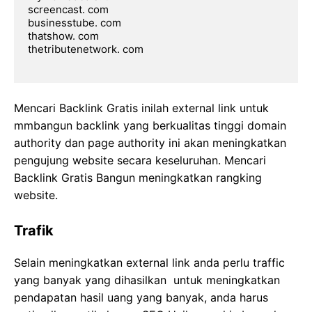
screencast. com

businesstube. com

thatshow. com

thetributenetwork. com

Mencari Backlink Gratis inilah external link untuk
mmbangun backlink yang berkualitas tinggi domain
authority dan page authority ini akan meningkatkan
pengujung website secara keseluruhan. Mencari
Backlink Gratis Bangun meningkatkan rangking
website.
Trafik
Selain meningkatkan external link anda perlu traffic
yang banyak yang dihasilkan untuk meningkatkan
pendapatan hasil uang yang banyak, anda harus