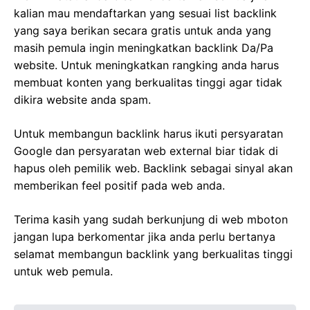
kalian mau mendaftarkan yang sesuai list backlink
yang saya berikan secara gratis untuk anda yang
masih pemula ingin meningkatkan backlink Da/Pa
website. Untuk meningkatkan rangking anda harus
membuat konten yang berkualitas tinggi agar tidak
dikira website anda spam.
Untuk membangun backlink harus ikuti persyaratan
Google dan persyaratan web external biar tidak di
hapus oleh pemilik web. Backlink sebagai sinyal akan
memberikan feel positif pada web anda.
Terima kasih yang sudah berkunjung di web mboton
jangan lupa berkomentar jika anda perlu bertanya
selamat membangun backlink yang berkualitas tinggi
untuk web pemula.