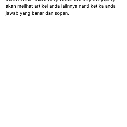
akan melihat artikel anda lalinnya nanti ketika anda
jawab yang benar dan sopan.