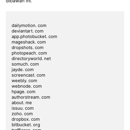
dibawah ini.
dailymotion. com

deviantart. com

app.photobucket. com

mageshack. com

dropshots. com

photopeach. com

directoryworld. net

somuch. com

jayde. com

screencast. com

weebly. com

webnode. com 

hpage. com

authorstream. com

about. me

issuu. com

zoho. com

dropbox. com

bitbucket. org
