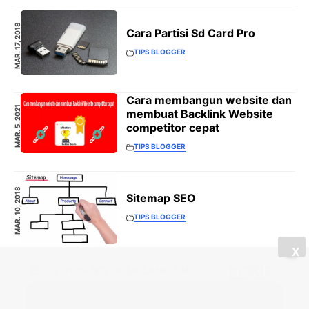
MAR. 17, 2018
Cara Partisi Sd Card Pro
TIPS BLOGGER
Cara membangun website dan
MAR. 5, 2021
membuat Backlink Website
competitor cepat
TIPS BLOGGER
MAR. 10, 2018
Sitemap SEO
TIPS BLOGGER
X