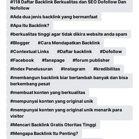
118 Daftar Backlink Berkualitas dan SEO Dofollow Dan
Nofollow
Ada dua jenis backlink yang bermanfaat
Apa Itu Backlink?
berkualitas tinggi agar tidak dikira website anda spam
Blogger
Cara Mendapatkan Backlink
Contextual Links
Daftar backlink
Dofollow
Facebook
fanspage
forum publisher
Index Penelusuran
Instagram
kredibilitas
membangun backlink biar bertambah banyak dan bisa
berkembang pesat
membuat konten yang berkualitas
mempunyai konten yang original unik
mempunyai konten yang original unik menarik para
visitor
Mencari Backlink Gratis Otoritas Tinggi
Mengapa Backlink Itu Penting?