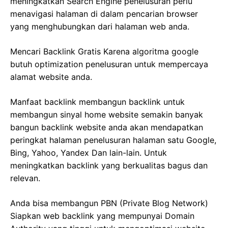
meningkatkan Search Engine penelusuran perlu
menavigasi halaman di dalam pencarian browser
yang menghubungkan dari halaman web anda.
Mencari Backlink Gratis Karena algoritma google
butuh optimization penelusuran untuk mempercaya
alamat website anda.
Manfaat backlink membangun backlink untuk
membangun sinyal home website semakin banyak
bangun backlink website anda akan mendapatkan
peringkat halaman penelusuran halaman satu Google,
Bing, Yahoo, Yandex Dan lain-lain. Untuk
meningkatkan backlink yang berkualitas bagus dan
relevan.
Anda bisa membangun PBN (Private Blog Network)
Siapkan web backlink yang mempunyai Domain