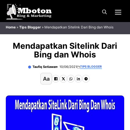
Langsung
Me
ke
isi
Home
»
Tips Blogger
»
Mendapatkan Sitelink Dari Bing dan Whois
Mendapatkan Sitelink Dari
Bing dan Whois
Taufiq Setiawan
10/06/2021
TIPS BLOGGER
Aa